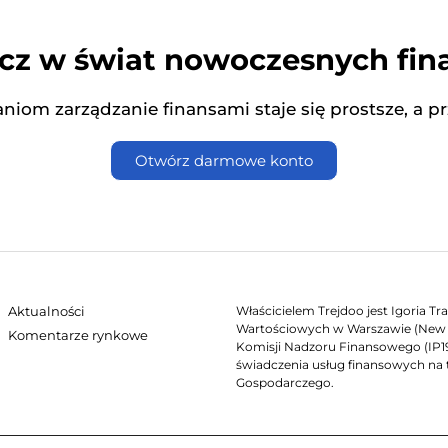
z w świat nowoczesnych fi
niom zarządzanie finansami staje się prostsze, a p
Otwórz darmowe konto
Aktualności
Właścicielem Trejdoo jest Igoria T
Wartościowych w Warszawie (New C
Komentarze rynkowe
Komisji Nadzoru Finansowego (IP19/
świadczenia usług finansowych na 
Gospodarczego.