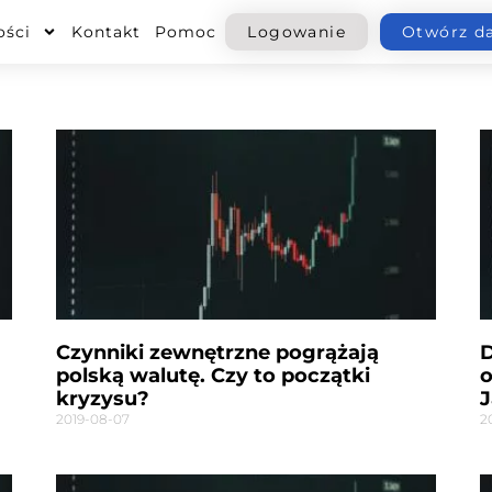
ości
Kontakt
Pomoc
Logowanie
Otwórz d
Strona
Strona
Strona
Strona
Strona
Czynniki zewnętrzne pogrążają
D
polską walutę. Czy to początki
o
kryzysu?
J
2019-08-07
2