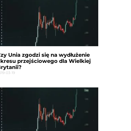
zy Unia zgodzi się na wydłużenie
kresu przejściowego dla Wielkiej
rytanii?
019-03-19