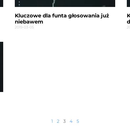
Kluczowe dla funta głosowania już
K
niebawem
d
2019-03-05
2
1
2
3
4
5