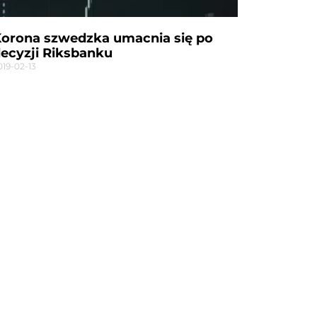
orona szwedzka umacnia się po
ecyzji Riksbanku
019-02-13