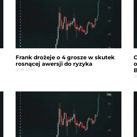
Frank drożeje o 4 grosze w skutek
C
rosnącej awersji do ryzyka
o
B
2019-05-15
2