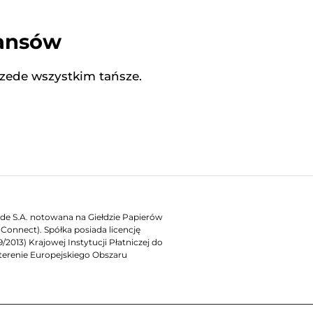
nansów
rzede wszystkim tańsze.
rade S.A. notowana na Giełdzie Papierów
onnect). Spółka posiada licencję
2013) Krajowej Instytucji Płatniczej do
terenie Europejskiego Obszaru