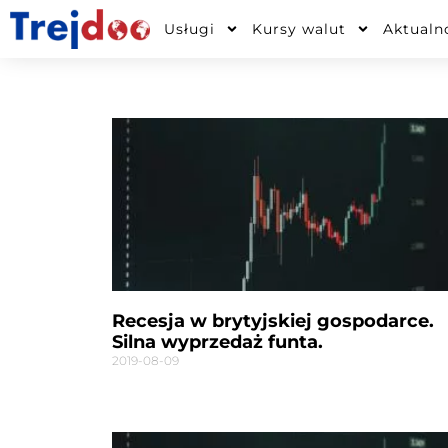
Przejdź
Usługi
Kursy walut
Aktualn
do
treści
Recesja w brytyjskiej gospodarce.
Silna wyprzedaż funta.
2019-08-09