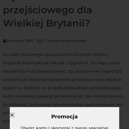
przejściowego dla
Wielkiej Brytanii?
19 marca, 2019
,
15:07
,
Komentarze rynkowe
Do daty oficjalnego opuszczenia Unii przez Wielką
Brytanie pozostało już niecałe 2 tygodnie. Do tego czasu
wspólnota musi zadecydować, czy pozytywnie rozpatrzyć
wniosek jaki brytyjski parlament przegłosował w zeszłym
tygodniu. Dotyczy on przedłużenia okresu przejściowego,
który określany został przez Artykuł 50. Jak można było się
spodziewać Unia raczej skłonna będzie zaakceptować ten
postulat, gdyż przynajmniej doraźnie zapobiegnie
Promocja
to twardemu brexitowi (czyli wyjściu z UE bez
Otwórz konto i skorzystaj z naszej specjalnej