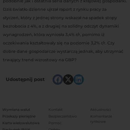
podobnie jak i ostatnia seria danych z krajowej gospodarki.
Dziś światło dzienne ujrzał raport z rynku pracy za
styczeń, który z jednej strony wskazał na spadek stopy
bezrobocia z 4%, a z drugiej na solidny odczyt dynamiki
wynagrodzeń, która wyniosła 3,4% r/r, pomimo iż
oczekiwania kształtowały się na poziomie 3,2% r/r. Czy
dobre dane gospodarcze wystarczą jednak, aby utrzymać
trwający trend wzrostowy na GBP?
Udostępnij post
Wymiana walut
Kontakt
Aktualności
Przekazy pieniężne
Bezpieczeństwo
Komentarze
rynkowe
Karta wielowalutowa
Pomoc
Rachunek IBAN
Opłaty