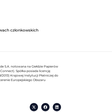
twach członkowskich
rade S.A. notowana na Giełdzie Papierów
onnect). Spółka posiada licencję
2013) Krajowej Instytucji Płatniczej do
terenie Europejskiego Obszaru
X
F
L
-
a
i