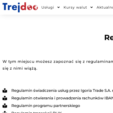
Przejdź
Usługi
Kursy walut
Aktualn
do
treści
Re
W tym miejscu możesz zapoznać się z regulaminami
się z nimi wiążą.
Regulamin świadczenia usług przez Igoria Trade S.A. n
Regulamin otwierania i prowadzenia rachunków IBAN 
Regulamin programu partnerskiego