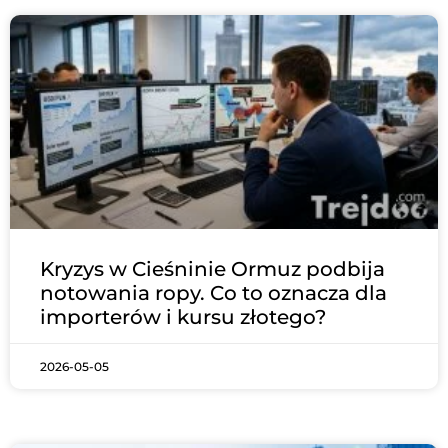
S
S
S
S
t
t
t
t
r
r
r
r
o
o
o
o
n
n
n
n
a
a
a
a
Kryzys w Cieśninie Ormuz podbija
notowania ropy. Co to oznacza dla
importerów i kursu złotego?
2026-05-05