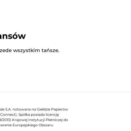
nansów
rzede wszystkim tańsze.
rade S.A. notowana na Giełdzie Papierów
onnect). Spółka posiada licencję
2013) Krajowej Instytucji Płatniczej do
terenie Europejskiego Obszaru