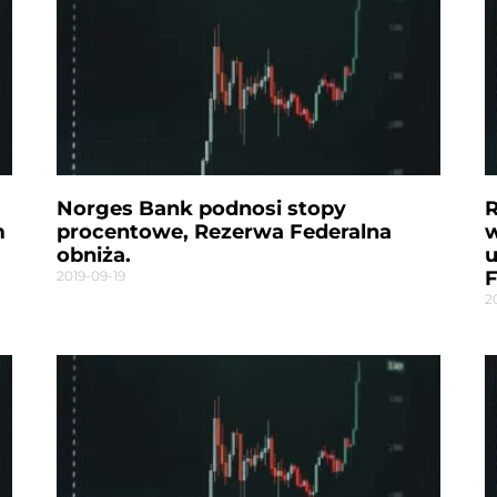
Norges Bank podnosi stopy
R
m
procentowe, Rezerwa Federalna
w
obniża.
u
2019-09-19
2