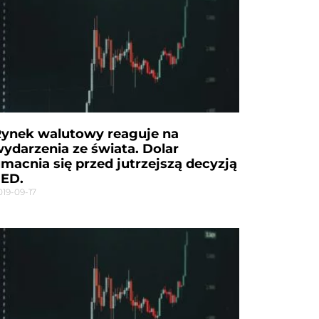
ynek walutowy reaguje na
ydarzenia ze świata. Dolar
macnia się przed jutrzejszą decyzją
FED.
019-09-17