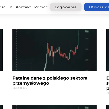
ości
Kontakt
Pomoc
Logowanie
Otwórz d
Strona
Strona
Strona
Strona
Strona
Fatalne dane z polskiego sektora
D
przemysłowego
s
2019-11-04
2