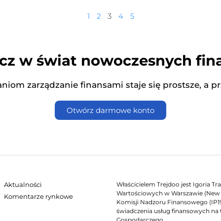
1
2
3
4
5
z w świat nowoczesnych fi
niom zarządzanie finansami staje się prostsze, a p
Otwórz darmowe konto
Aktualności
Właścicielem Trejdoo jest Igoria T
Wartościowych w Warszawie (New C
Komentarze rynkowe
Komisji Nadzoru Finansowego (IP19/
świadczenia usług finansowych na 
Gospodarczego.