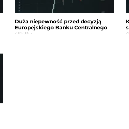
Duża niepewność przed decyzją
K
Europejskiego Banku Centralnego
s
2019-09-12
2