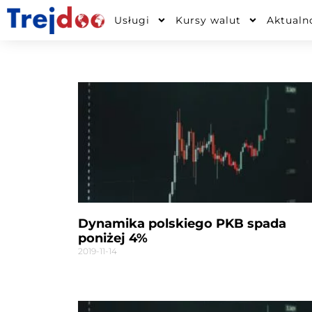
Przejdź
Usługi
Kursy walut
Aktualn
do
treści
Dynamika polskiego PKB spada
poniżej 4%
2019-11-14