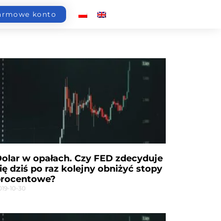
armowe konto
olar w opałach. Czy FED zdecyduje
ię dziś po raz kolejny obniżyć stopy
procentowe?
019-10-30