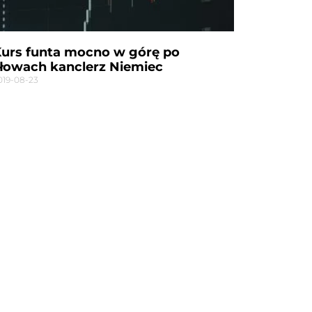
urs funta mocno w górę po
łowach kanclerz Niemiec
019-08-23