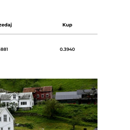
zedaj
Kup
3881
0.3940