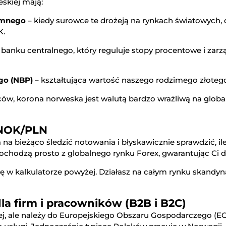
skiej mają:
iemnego
– kiedy surowce te drożeją na rynkach światowych, d
K.
 banku centralnego, który reguluje stopy procentowe i 
go (NBP)
– kształtująca wartość naszego rodzimego złoteg
ów, korona norweska jest walutą bardzo wrażliwą na global
 NOK/PLN
 na bieżąco śledzić notowania i błyskawicznie sprawdzić, il
 pochodzą prosto z globalnego rynku Forex, gwarantując Ci 
tę w kalkulatorze powyżej. Działasz na całym rynku skand
a firm i pracowników (B2B i B2C)
ej, ale należy do Europejskiego Obszaru Gospodarczego (EOG