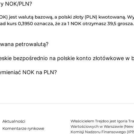
ary NOK/PLN?
) jest walutą bazową, a polski złoty (PLN) kwotowaną. Wyśw
ład kurs 0,3950 oznacza, że za 1 NOK otrzymasz 39,5 grosza.
ywana petrowalutą?
eskie bezpośrednio na polskie konto złotówkowe w 
wymieniać NOK na PLN?
Aktualności
Właścicielem Trejdoo jest Igoria T
Wartościowych w Warszawie (New C
Komentarze rynkowe
Komisji Nadzoru Finansowego (IP19/