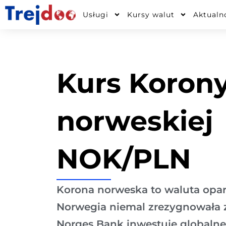
Przejdź
Usługi
Kursy walut
Aktualn
do
treści
Kurs Koron
norweskiej
NOK/PLN
Korona norweska to waluta opart
Norwegia niemal zrezygnowała 
Norges Bank inwestuje globalne 