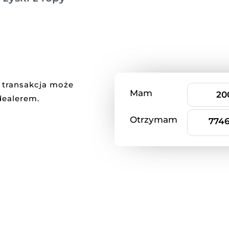
k transakcja może
Mam
 dealerem.
Otrzymam