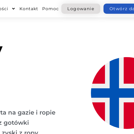
ości
Kontakt
Pomoc
Logowanie
Otwórz d
y
a na gazie i ropie
z gotówki
zyski z ropy