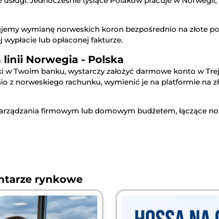
usługi. Jednocześnie tysiące Polaków pracuje w Norwegii, r
jemy wymianę norweskich koron bezpośrednio na złote p
 wypłacie lub opłaconej fakturze.
 linii Norwegia - Polska
i w Twoim banku, wystarczy założyć darmowe konto w Trejdo
 z norweskiego rachunku, wymienić je na platformie na zł
 zarządzania firmowym lub domowym budżetem, łączące nor
entarze rynkowe