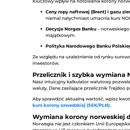
Kluczowy wpływ na notowania korony norwe
Ceny ropy naftowej (Brent) i gazu z
niemal natychmiast umacnia kurs NO
Decyzje Norges Banku
– norweskiego
majątkowym.
Polityka Narodowego Banku Polskie
Ze względu na uzależnienie od rynku surowc
inwestorów.
Przelicznik i szybka wymiana
Nasz intuicyjny kalkulator walutowy pozwala
waluty. Dane zasilające przelicznik Trejdoo
Aby sprawdzić aktualną wartość, wpisz kwo
kurs korony szwedzkiej (SEK/PLN)
.
Wymiana korony norweskiej dl
Norwegia nie jest członkiem Unii Europejski