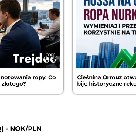
 notowania ropy. Co
Cieśnina Ormuz otwar
 złotego?
bije historyczne rek
Q) - NOK/PLN