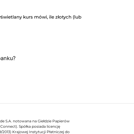
ietlany kurs mówi, ile złotych (lub
banku?
rade S.A. notowana na Giełdzie Papierów
onnect). Spółka posiada licencję
2013) Krajowej Instytucji Płatniczej do