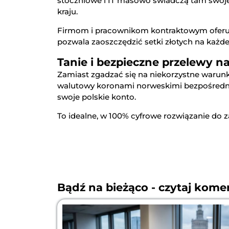
stoczniowe i IT masowo świadczą tam swoje 
kraju.
Firmom i pracownikom kontraktowym oferu
pozwala zaoszczędzić setki złotych na każdej
Tanie i bezpieczne przelewy na
Zamiast zgadzać się na niekorzystne warunk
walutowy koronami norweskimi bezpośrednio
swoje polskie konto.
To idealne, w 100% cyfrowe rozwiązanie do
Bądź na bieżąco - czytaj kom