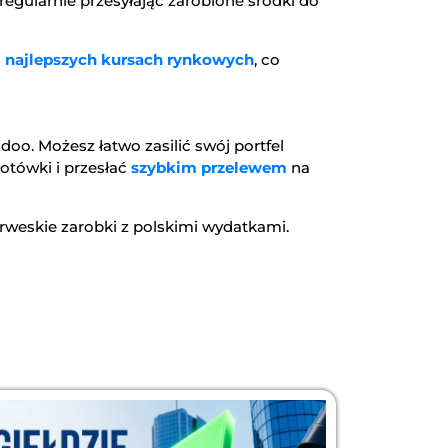
egularnie przesyłając zarobione środki do
o
najlepszych kursach rynkowych
, co
o. Możesz łatwo zasilić swój portfel
otówki i przesłać
szybkim przelewem
na
weskie zarobki z polskimi wydatkami.