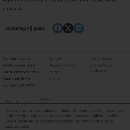
łagodny – złotówka może się z powrotem gwałtownie
umocnić.
Udostępnij post
Wymiana walut
Kontakt
Aktualności
Przekazy pieniężne
Bezpieczeństwo
Komentarze
rynkowe
Karta wielowalutowa
Pomoc
Rachunek IBAN
Opłaty
Kontrakt ESCROW
Polityka
Regulaminy
prywatności
Nasza strona używa plików cookies. Korzystając z niej, wyrażasz
jednocześnie zgodę na zapisywanie i używanie plików cookies.
Właścicielem Trejdoo jest Igoria Trade S.A. notowana na Giełdzie Papierów
Swoje preferencje możesz w każdym momencie zmienić w
Wartościowych w Warszawie (New Connect). Spółka posiada licencję
ustawieniach.
Komisji Nadzoru Finansowego (IP19/2013) Krajowej Instytucji Płatniczej do