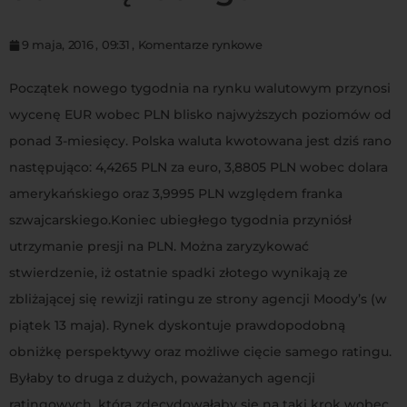
9 maja, 2016
,
09:31
,
Komentarze rynkowe
Początek nowego tygodnia na rynku walutowym przynosi
wycenę EUR wobec PLN blisko najwyższych poziomów od
ponad 3-miesięcy. Polska waluta kwotowana jest dziś rano
następująco: 4,4265 PLN za euro, 3,8805 PLN wobec dolara
amerykańskiego oraz 3,9995 PLN względem franka
szwajcarskiego.Koniec ubiegłego tygodnia przyniósł
utrzymanie presji na PLN. Można zaryzykować
stwierdzenie, iż ostatnie spadki złotego wynikają ze
zbliżającej się rewizji ratingu ze strony agencji Moody’s (w
piątek 13 maja). Rynek dyskontuje prawdopodobną
obniżkę perspektywy oraz możliwe cięcie samego ratingu.
Byłaby to druga z dużych, poważanych agencji
ratingowych, która zdecydowałaby się na taki krok wobec