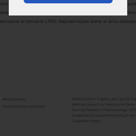
owym. W tym momencie wydaje się, że inwestorzy będą wycz
owego niskooprocentowanymi pożyczkami na okres 3 lat. Skor
ekiwanie w temacie LTRO. Najważniejsze dane w dniu dzisiejs
Aktualności
Właścicielem Trejdoo jest Igoria T
Wartościowych w Warszawie (New C
Komentarze rynkowe
Komisji Nadzoru Finansowego (IP19/
świadczenia usług finansowych na 
Gospodarczego.