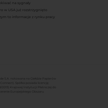
ekiwać na sygnały
o w USA już rozstrzygnięto
zym to informacje z rynku pracy
rade S.A. notowana na Giełdzie Papierów
onnect). Spółka posiada licencję
2013) Krajowej Instytucji Płatniczej do
terenie Europejskiego Obszaru