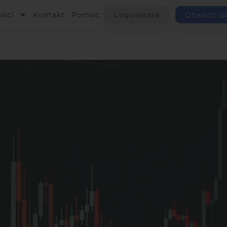
ości
Kontakt
Pomoc
Logowanie
Otwórz d