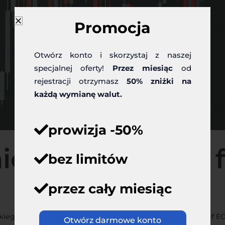
Promocja
Otwórz konto i skorzystaj z naszej
specjalnej oferty!
Przez miesiąc
od
rejestracji otrzymasz
50% zniżki na
każdą wymianę walut.
prowizja -50%
 nieco słabszy do 
bez limitów
przez cały miesiąc
kiego Banku Centralnego okazało się rozczarowaniem. Szef EC
Otwórz darmowe konto