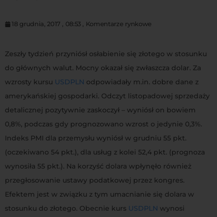
18 grudnia, 2017
,
08:53
,
Komentarze rynkowe
Zeszły tydzień przyniósł osłabienie się złotego w stosunku
do głównych walut. Mocny okazał się zwłaszcza dolar. Za
wzrosty kursu
USDPLN
odpowiadały m.in. dobre dane z
amerykańskiej gospodarki. Odczyt listopadowej sprzedaży
detalicznej pozytywnie zaskoczył – wyniósł on bowiem
0,8%, podczas gdy prognozowano wzrost o jedynie 0,3%.
Indeks PMI dla przemysłu wyniósł w grudniu 55 pkt.
(oczekiwano 54 pkt.), dla usług z kolei 52,4 pkt. (prognoza
wynosiła 55 pkt.). Na korzyść dolara wpłynęło również
przegłosowanie ustawy podatkowej przez kongres.
Efektem jest w związku z tym umacnianie się dolara w
stosunku do złotego. Obecnie kurs
USDPLN
wynosi