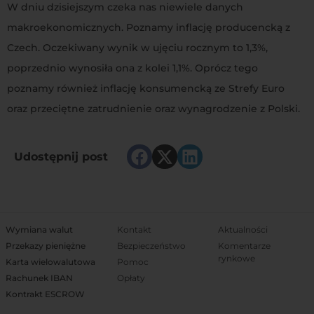
W dniu dzisiejszym czeka nas niewiele danych
makroekonomicznych. Poznamy inflację producencką z
Czech. Oczekiwany wynik w ujęciu rocznym to 1,3%,
poprzednio wynosiła ona z kolei 1,1%. Oprócz tego
poznamy również inflację konsumencką ze Strefy Euro
oraz przeciętne zatrudnienie oraz wynagrodzenie z Polski.
Udostępnij post
Wymiana walut
Kontakt
Aktualności
Przekazy pieniężne
Bezpieczeństwo
Komentarze
rynkowe
Karta wielowalutowa
Pomoc
Rachunek IBAN
Opłaty
Kontrakt ESCROW