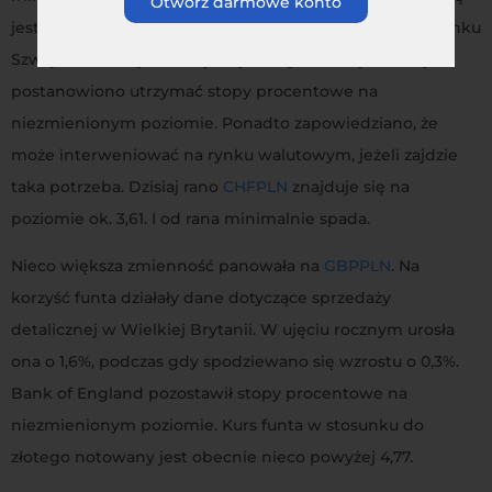
Otwórz darmowe konto
jest komunikat płynący z SNB. Według Narodowego Banku
Szwajcarii frank jest wciąż zbyt drogi, w związku z czym
postanowiono utrzymać stopy procentowe na
niezmienionym poziomie. Ponadto zapowiedziano, że
może interweniować na rynku walutowym, jeżeli zajdzie
taka potrzeba. Dzisiaj rano
CHFPLN
znajduje się na
poziomie ok. 3,61. I od rana minimalnie spada.
Nieco większa zmienność panowała na
GBPPLN
. Na
korzyść funta działały dane dotyczące sprzedaży
detalicznej w Wielkiej Brytanii. W ujęciu rocznym urosła
ona o 1,6%, podczas gdy spodziewano się wzrostu o 0,3%.
Bank of England pozostawił stopy procentowe na
niezmienionym poziomie. Kurs funta w stosunku do
złotego notowany jest obecnie nieco powyżej 4,77.