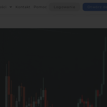
ości
Kontakt
Pomoc
Logowanie
Otwórz d