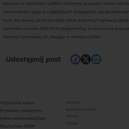
obecnie w okolicach 4,2300 i możemy zobaczyć lekkie odr
umocnieniu i tego w najbliższych miesiącach się spodziewamy
euro. Są obawy, że ta sytuacja może pogorszyć sytuację gos
pierwsze wnioski.NOK/PLN spadł trochę w końcówce poprzedn
korony norweskiej do złotego w okolice 0,4750.
Udostępnij post
Wymiana walut
Kontakt
Bezpieczeństwo
Przekazy pieniężne
Pomoc
Karta wielowalutowa
Opłaty
Rachunek IBAN