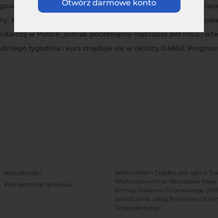
Otwórz darmowe konto
eagowanie w okolice 4,2450. Jednak uruchomienie QE w Europ
. Niestety przyczyną umocnienia nie jest siła naszej gospodar
podarczą w Polsce, jednak poczekajmy najbliższe pół roku i 
iego tygodnia i kurs znajduje się w okolicy 0,4850. Prognoz
Aktualności
Właścicielem Trejdoo jest Igoria T
Wartościowych w Warszawie (New C
Komentarze rynkowe
Komisji Nadzoru Finansowego (IP19/
świadczenia usług finansowych na 
Gospodarczego.