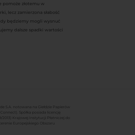
ie pomoże złotemu w
ki, lecz zamierzona słabość
wtedy będziemy mogli wysnuć
ujemy dalsze spadki wartości
rade S.A. notowana na Giełdzie Papierów
onnect). Spółka posiada licencję
2013) Krajowej Instytucji Płatniczej do
terenie Europejskiego Obszaru