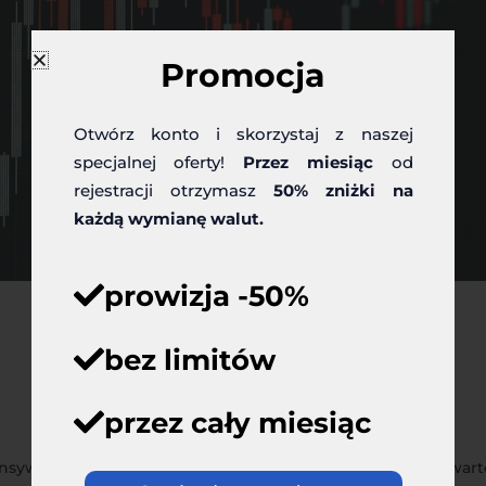
Promocja
Otwórz konto i skorzystaj z naszej
specjalnej oferty!
Przez miesiąc
od
rejestracji otrzymasz
50% zniżki na
każdą wymianę walut.
prowizja -50%
bez limitów
przez cały miesiąc
ywy w Donbasie złoty jest stabilny i nie traci mocno na warto