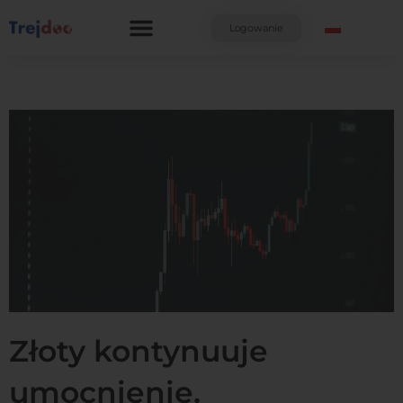
Przejdź
do
Logowanie
treści
Złoty kontynuuje
umocnienie.