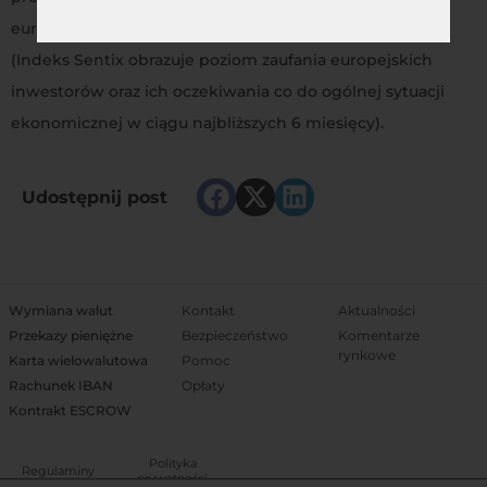
europejskich oraz wartość Indeksu Sentix ze Strefy Euro
(Indeks Sentix obrazuje poziom zaufania europejskich
inwestorów oraz ich oczekiwania co do ogólnej sytuacji
ekonomicznej w ciągu najbliższych 6 miesięcy).
Udostępnij post
Wymiana walut
Kontakt
Aktualności
Przekazy pieniężne
Bezpieczeństwo
Komentarze
rynkowe
Karta wielowalutowa
Pomoc
Rachunek IBAN
Opłaty
Kontrakt ESCROW
Polityka
Regulaminy
prywatności