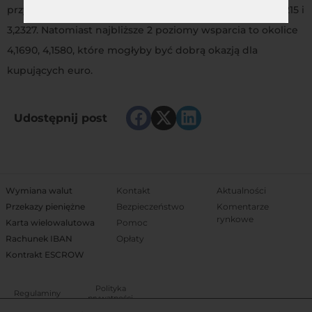
przypadku ich przebicia dalsze opory na poziomach 4,2215 i
3,2327. Natomiast najbliższe 2 poziomy wsparcia to okolice
4,1690, 4,1580, które mogłyby być dobrą okazją dla
kupujących euro.
Udostępnij post
Wymiana walut
Kontakt
Aktualności
Przekazy pieniężne
Bezpieczeństwo
Komentarze
rynkowe
Karta wielowalutowa
Pomoc
Rachunek IBAN
Opłaty
Kontrakt ESCROW
Polityka
Regulaminy
prywatności