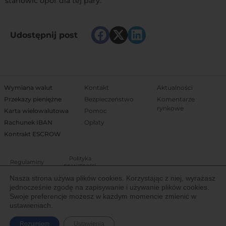
stanowić opór dla tej pary.
Udostępnij post
Wymiana walut
Kontakt
Aktualności
Przekazy pieniężne
Bezpieczeństwo
Komentarze
rynkowe
Karta wielowalutowa
Pomoc
Rachunek IBAN
Opłaty
Kontrakt ESCROW
Polityka
Regulaminy
prywatności
Nasza strona używa plików cookies. Korzystając z niej, wyrażasz
jednocześnie zgodę na zapisywanie i używanie plików cookies.
Właścicielem Trejdoo jest Igoria Trade S.A. notowana na Giełdzie Papierów
Swoje preferencje możesz w każdym momencie zmienić w
Wartościowych w Warszawie (New Connect). Spółka posiada licencję
ustawieniach.
Komisji Nadzoru Finansowego (IP19/2013) Krajowej Instytucji Płatniczej do
świadczenia usług finansowych na terenie Europejskiego Obszaru
Rozumiem
Ustawienia