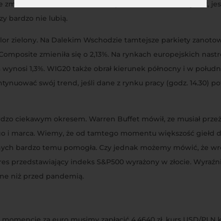
e zmienia to faktu, że do czasu wprowadzenia ich na rynek, j
y bardzo nie lubią.
olor zielony. Na Dalekim Wschodzie tamtejsze parkiety zanoto
i Composite zmieniła się o 2,13%. Na rynkach europejskich nast
wynosi 1,3%. WIG20 także obrał kierunek północny i w południ
ynuować swój trend, jeśli dane z rynku pracy (godz. 14.30) 
dzo ciekawym okresem. Warren Buffet mówił, ze musiał przeży
o i marca. Wiemy, że od tamtego momentu większość giełd dzie
nych bardzo temu pomogła. Czy jednak możemy mówić, że wró
res przedstawiający indeks S&P500 wyrażony w złocie. Wyraźn
nne niż przed pandemią.
 momencie za euro musimy zapłacić 4,4640 zł, kurs USD/PLN ks