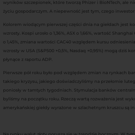
wyników szczepionek, które tworzą Phizer i BioNTech, ale ni
życiu gospodarczym. A niepewność jest tym, czego inwestorz
Kolorem wiodącym pierwszej części dnia na giełdach jest k
wzrosty. Kospi urosło o 1,36%, ASX o 1,66%, wartość Shangha
o 1,45%, zmiana wartości CAC40 względem kursu odniesienia 
wzrosty w USA (S&P500 +0,5%, Nasdaq +0,95%) mogą dziś kont
płynące z raportu ADP.
Pierwsze pół roku było pod względem zmian na rynkach bar
takiego kryzysu, jakiego doświadczyliśmy na przełomie luteg
poniosły w tamtych tygodniach. Stymulacja banków central
byliśmy na początku roku. Rzeczą wartą rozważenia jest wyk
amerykańskiej giełdy wyrażone w szlachetnym kruszcu są i
Na rynku walut złoty porusza się w trendzie bocznym. W tym