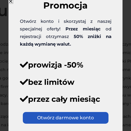
Promocja
u
Otwórz konto i skorzystaj z naszej
specjalnej oferty!
Przez miesiąc
od
rejestracji otrzymasz
50% zniżki na
każdą wymianę walut.
odzą sesje kiedy indeksy notują wzrosty rzędu +1,5-2%, po czy
e informacje. Z jednej strony kolejne odczyty makroekonomic
ciej, niż zakładał konsensus rynkowy. Wczorajsze wskaźniki PM
prowizja -50%
ach nawet o więcej niż 10 punktów procentowych, niż te same
a gospodarczego. Wiele informacji będzie płynęło także z ry
bez limitów
firma zajmująca się outsourcingiem funkcji kadrowo-płacowy
racy. Pamiętać należy, że wraz z wprowadzeniem lockdownu 
przez cały miesiąc
e bardziej elastyczny niż w Europie, stąd wynikają takie zmiany
yczące wzrostu zachorowań na COVID-19. W niektórych stana
Otwórz darmowe konto
na koronawirusa. Co prawda wczoraj świat obiegły pozytywne 