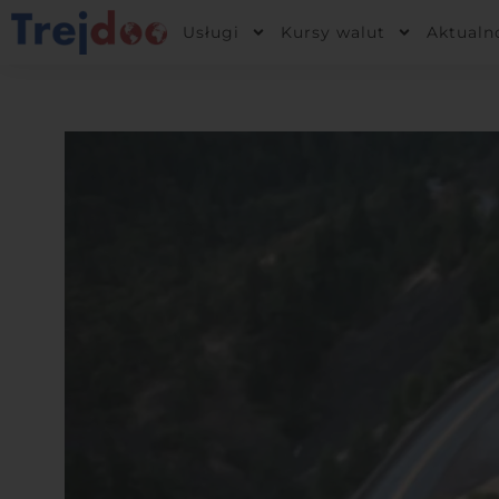
Przejdź
Usługi
Kursy walut
Aktualn
do
treści