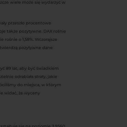
eszcze wiele może się wydarzyć w
wały przeszło procentowe
roje także pozytywne. DAX rośnie
e rośnie o 1,58%. Wczorajsze
potwierdzą pozytywne dane
ć 89 lat, aby być świadkiem
lnie odrabiała straty, jakie
ciliśmy do miejsca, w którym
ie widać, że wyceny
ztałtuje się na poziomie 3,9560,