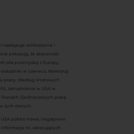
m następuje ochłodzenie i
zne pokazują, że aktywność
I (dla przemysłu) z Europy,
 wskaźniki w czerwcu. Niektórzy
nku pracy. Według środowych
ch), zatrudnienie w USA w
w Stanach Zjednoczonych pracę
 w tych danych.
ch USA pobito nowe, negatywne
informacje nt. obiecujących