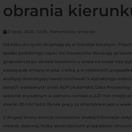
obrania kierunk
2 lipca, 2020
,
12:03
,
Komentarze rynkowe
Od kilku dni rynki utrzymują się w trendzie bocznym. Przych
spadki podobnego rzędu. Do inwestorów docierają sprzeczn
gospodarcza po okresie lockdown-u wraca na swoje tory szyb
wskazywały zmiany
in plus
o kilka, a w niektórych przypadk
analitycy dostrzegają nawet możliwość V-kształtnego odbici
danych wskazanych przez ADP (Automatic Data Processing- 
sektorze prywatnym w czerwcu wzrosło o 2,37 mln miejsc p
straciło 20 mln ludzi. Rynek pracy za Atlantykiem jest o wiel
Z drugiej strony emocje inwestorów studzą informacje dot
rekordy dziennej liczby stwierdzonych przypadków chorych 