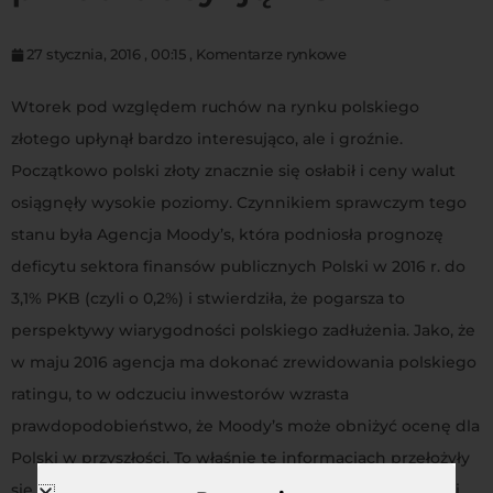
27 stycznia, 2016
,
00:15
,
Komentarze rynkowe
Wtorek pod względem ruchów na rynku polskiego
złotego upłynął bardzo interesująco, ale i groźnie.
Początkowo polski złoty znacznie się osłabił i ceny walut
osiągnęły wysokie poziomy. Czynnikiem sprawczym tego
stanu była Agencja Moody’s, która podniosła prognozę
deficytu sektora finansów publicznych Polski w 2016 r. do
3,1% PKB (czyli o 0,2%) i stwierdziła, że pogarsza to
perspektywy wiarygodności polskiego zadłużenia. Jako, że
w maju 2016 agencja ma dokonać zrewidowania polskiego
ratingu, to w odczuciu inwestorów wzrasta
prawdopodobieństwo, że Moody’s może obniżyć ocenę dla
Polski w przyszłości. To właśnie te informacjach przełożyły
się na osłabienie polskiego złotego i wzrost rentowności