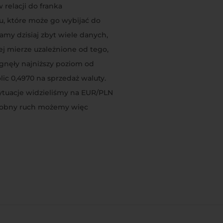
relacji do franka
iu, które może go wybijać do
amy dzisiaj zbyt wiele danych,
ej mierze uzależnione od tego,
ągnęły najniższy poziom od
ic 0,4970 na sprzedaż waluty.
ytuacje widzieliśmy na EUR/PLN
Podobny ruch możemy więc