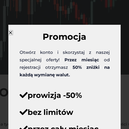
Promocja
Otwórz konto i skorzystaj z naszej
specjalnej oferty!
Przez miesiąc
od
rejestracji otrzymasz
50% zniżki na
każdą wymianę walut.
ony norweskiej
prowizja -50%
bez limitów
na tydzień od osłabienia. W piątek było Święto Niepodległości