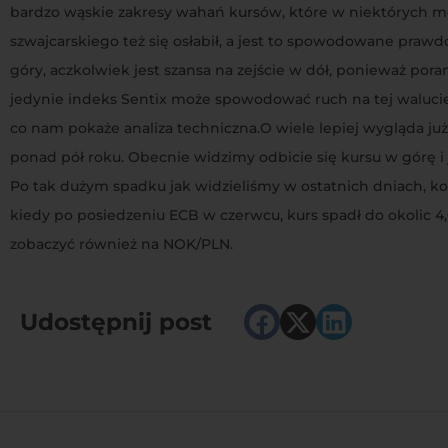
bardzo wąskie zakresy wahań kursów, które w niektórych mom
szwajcarskiego też się osłabił, a jest to spowodowane prawd
góry, aczkolwiek jest szansa na zejście w dół, ponieważ por
jedynie indeks Sentix może spowodować ruch na tej walucie, 
co nam pokaże analiza techniczna.O wiele lepiej wygląda ju
ponad pół roku. Obecnie widzimy odbicie się kursu w górę i 
Po tak dużym spadku jak widzieliśmy w ostatnich dniach, k
kiedy po posiedzeniu ECB w czerwcu, kurs spadł do okolic 
zobaczyć również na NOK/PLN.
Udostępnij post