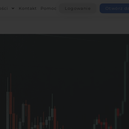
ości
Kontakt
Pomoc
Logowanie
Otwórz d