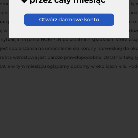
przez cały miesiąc
entach dnia wynosiły zaledwie 5 punktów. Dziś rano złoty w 
opodobnie tym, że od strony technicznej frank jest na wsparc
Otwórz darmowe konto
anna próba ruchu w górę CHF/PLN szybko się zakończyła. Nie m
więc raczej to co będzie się działo na walutach będzie w duż
ż sytuacja na parze NOK/PLN po ostatnich spadkach, które osi
jest spora szansa na umocnienie się korony norweskiej do okol
orekta wzrostowa jest bardzo prawdopodobna. Ostatnio taką s
4,09, a w tym miesiącu oglądamy poziomy w okolicach 4,15. 