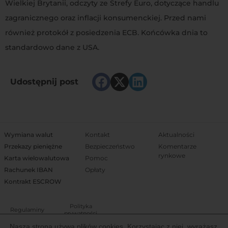
Wielkiej Brytanii, odczyty ze Strefy Euro, dotyczące handlu
zagranicznego oraz inflacji konsumenckiej. Przed nami
również protokół z posiedzenia ECB. Końcówka dnia to
standardowo dane z USA.
Udostępnij post
Wymiana walut
Kontakt
Aktualności
Przekazy pieniężne
Bezpieczeństwo
Komentarze
rynkowe
Karta wielowalutowa
Pomoc
Rachunek IBAN
Opłaty
Kontrakt ESCROW
Polityka
Regulaminy
prywatności
Nasza strona używa plików cookies. Korzystając z niej, wyrażasz