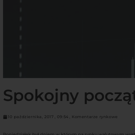
Spokojny począ
10 października, 2017
,
09:54
,
Komentarze rynkowe
Poniedziałek był dniem w którym na rynku walutowym wyst