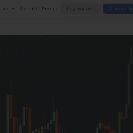
ości
Kontakt
Pomoc
Logowanie
Otwórz d