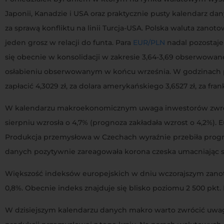
Japonii, Kanadzie i USA oraz praktycznie pusty kalendarz dan
za sprawą konfliktu na linii Turcja-USA. Polska waluta zanot
jeden grosz w relacji do funta. Para
EUR/PLN
nadal pozostaje
się obecnie w konsolidacji w zakresie 3,64-3,69 obserwowane
osłabieniu obserwowanym w końcu września. W godzinach por
zapłacić 4,3029 zł, za dolara amerykańskiego 3,6527 zł, za frank
W kalendarzu makroekonomicznym uwaga inwestorów zwrócon
sierpniu wzrosła o 4,7% (prognoza zakładała wzrost o 4,2%
Produkcja przemysłowa w Czechach wyraźnie przebiła prognoz
danych pozytywnie zareagowała korona czeska umacniając się 
Większość indeksów europejskich w dniu wczorajszym zan
0,8%. Obecnie indeks znajduje się blisko poziomu 2 500 pkt
W dzisiejszym kalendarzu danych makro warto zwrócić uwagę