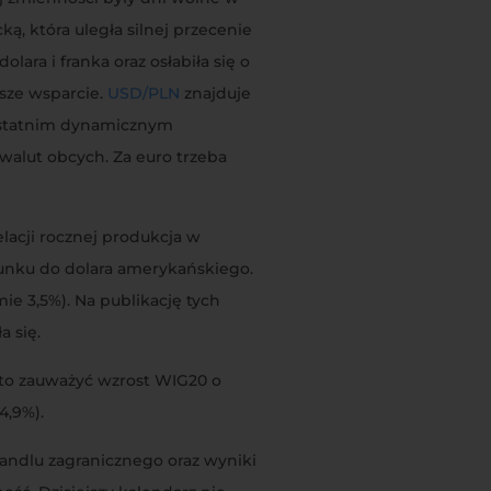
ą, która uległa silnej przecenie
ara i franka oraz osłabiła się o
sze wsparcie.
USD/PLN
znajduje
 ostatnim dynamicznym
walut obcych. Za euro trzeba
acji rocznej produkcja w
sunku do dolara amerykańskiego.
e 3,5%). Na publikację tych
a się.
to zauważyć wzrost WIG20 o
4,9%).
andlu zagranicznego oraz wyniki