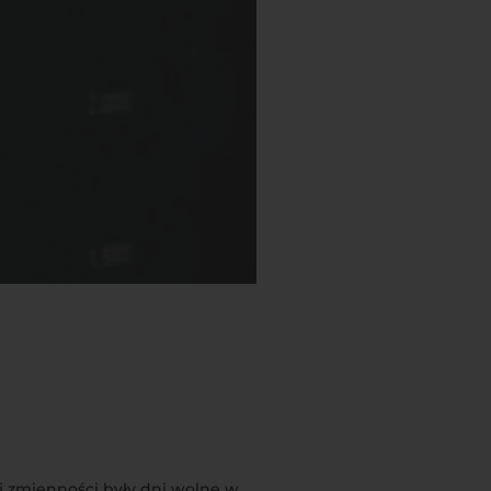
 zmienności były dni wolne w