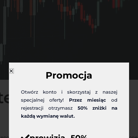
Promocja
tek tygodnia
Otwórz konto i skorzystaj z naszej
specjalnej oferty!
Przez miesiąc
od
rejestracji otrzymasz
50% zniżki na
każdą wymianę walut.
ępowała niewielka zmienność. Przyczyną braku podwyższonej