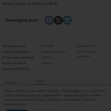
lokalny szczyt w okolicy 3,80 zł.
Udostępnij post
Wymiana walut
Kontakt
Aktualności
Przekazy pieniężne
Bezpieczeństwo
Komentarze
rynkowe
Karta wielowalutowa
Pomoc
Rachunek IBAN
Opłaty
Kontrakt ESCROW
Polityka
Regulaminy
prywatności
Nasza strona używa plików cookies. Korzystając z niej, wyrażasz
jednocześnie zgodę na zapisywanie i używanie plików cookies.
Właścicielem Trejdoo jest Igoria Trade S.A. notowana na Giełdzie Papierów
Swoje preferencje możesz w każdym momencie zmienić w
Wartościowych w Warszawie (New Connect). Spółka posiada licencję
ustawieniach.
Komisji Nadzoru Finansowego (IP19/2013) Krajowej Instytucji Płatniczej do
świadczenia usług finansowych na terenie Europejskiego Obszaru