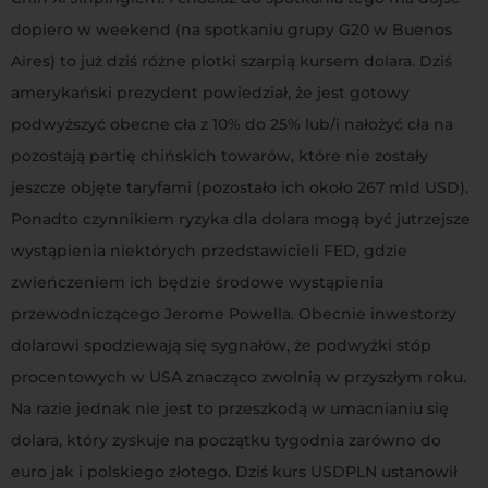
dopiero w weekend (na spotkaniu grupy G20 w Buenos
Aires) to już dziś różne plotki szarpią kursem dolara. Dziś
amerykański prezydent powiedział, że jest gotowy
podwyższyć obecne cła z 10% do 25% lub/i nałożyć cła na
pozostają partię chińskich towarów, które nie zostały
jeszcze objęte taryfami (pozostało ich około 267 mld USD).
Ponadto czynnikiem ryzyka dla dolara mogą być jutrzejsze
wystąpienia niektórych przedstawicieli FED, gdzie
zwieńczeniem ich będzie środowe wystąpienia
przewodniczącego Jerome Powella. Obecnie inwestorzy
dolarowi spodziewają się sygnałów, że podwyżki stóp
procentowych w USA znacząco zwolnią w przyszłym roku.
Na razie jednak nie jest to przeszkodą w umacnianiu się
dolara, który zyskuje na początku tygodnia zarówno do
euro jak i polskiego złotego. Dziś kurs USDPLN ustanowił