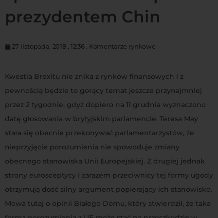
prezydentem Chin
27 listopada, 2018
,
12:36
,
Komentarze rynkowe
Kwestia Brexitu nie znika z rynków finansowych i z
pewnością będzie to gorący temat jeszcze przynajmniej
przez 2 tygodnie, gdyż dopiero na 11 grudnia wyznaczono
datę głosowania w brytyjskim parlamencie. Teresa May
stara się obecnie przekonywać parlamentarzystów, że
nieprzyjęcie porozumienia nie spowoduje zmiany
obecnego stanowiska Unii Europejskiej. Z drugiej jednak
strony eurosceptycy i zarazem przeciwnicy tej formy ugody
otrzymują dość silny argument popierający ich stanowisko.
Mowa tutaj o opinii Białego Domu, który stwierdził, że taka
forma porozumienia z UE może stać na przeszkodzie w