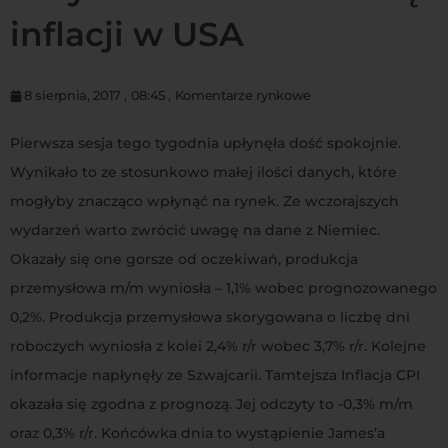
inflacji w USA
8 sierpnia, 2017
,
08:45
,
Komentarze rynkowe
Pierwsza sesja tego tygodnia upłynęła dość spokojnie.
Wynikało to ze stosunkowo małej ilości danych, które
mogłyby znacząco wpłynąć na rynek. Ze wczorajszych
wydarzeń warto zwrócić uwagę na dane z Niemiec.
Okazały się one gorsze od oczekiwań, produkcja
przemysłowa m/m wyniosła – 1,1% wobec prognozowanego
0,2%. Produkcja przemysłowa skorygowana o liczbę dni
roboczych wyniosła z kolei 2,4% r/r wobec 3,7% r/r. Kolejne
informacje napłynęły ze Szwajcarii. Tamtejsza Inflacja CPI
okazała się zgodna z prognozą. Jej odczyty to -0,3% m/m
oraz 0,3% r/r. Końcówka dnia to wystąpienie James’a