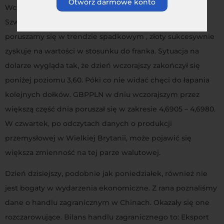
Otwórz darmowe konto
Wczorajsze, zgodnie z oczekiwaniami dane o inflacji w
Szwajcarii nie wpłynęły znacząco na CHFPLN. Póki co
poruszamy się w trendzie spadkowym , złoty sukcesywnie
zyskuje na wartości w stosunku do franka. Sytuacja na
dolarze wygląda tak, że dzień wczorajszy zakończył się
poniżej poziomu 3,60. Póki co nie widać chęci do łapania
kolejnych dołków. GBPPLN w dniu wczorajszym przez
większą część dnia poruszał się w zakresie 4,6905 – 4,6980.
W czwartek, po odczytach danych o produkcji
przemysłowej w Wielkiej Brytanii, może pojawić się
większa zmienność na tej parze walutowej.
Dzień dzisiejszy, podobnie jak poniedziałek, również nie
jest bogaty w wydarzenia ekonomiczne. Z rana poznaliśmy
dane o handlu zagranicznym w Chinach. Okazały się one
rozczarowujące. Bilans handlu zagranicznego to: Eksport