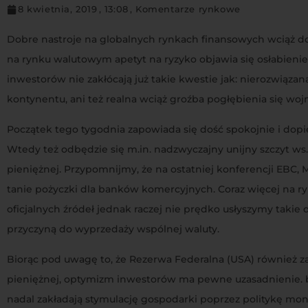
8 kwietnia, 2019
,
13:08
,
Komentarze rynkowe
Dobre nastroje na globalnych rynkach finansowych wciąż do
na rynku walutowym apetyt na ryzyko objawia się osłabieni
inwestorów nie zakłócają już takie kwestie jak: nierozwiąz
kontynentu, ani też realna wciąż groźba pogłębienia się wo
Początek tego tygodnia zapowiada się dość spokojnie i do
Wtedy też odbędzie się m.in. nadzwyczajny unijny szczyt ws.
pieniężnej. Przypomnijmy, że na ostatniej konferencji EBC, 
tanie pożyczki dla banków komercyjnych. Coraz więcej na 
oficjalnych źródeł jednak raczej nie prędko usłyszymy taki
przyczyną do wyprzedaży wspólnej waluty.
Biorąc pod uwagę to, że Rezerwa Federalna (USA) również z
pieniężnej, optymizm inwestorów ma pewne uzasadnienie. bo
nadal zakładają stymulację gospodarki poprzez politykę monet