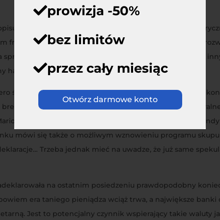
prowizja -50%
pisują inwestorom. Rynki akcji w USA zbliżają się do histor
bez limitów
em franka szwajcarskiego oraz umocnieniem walut krajów rozw
ana sprawa brexitu, fatalne dane gospodarcze z Niemiec oraz i
przez cały miesiąc
jny handlowej pomiędzy USA i Chinami.
piero środa obfitować będzie w ważne wydarzenia z makroek
Otwórz darmowe konto
 brexitu oraz zapadnie decyzja Europejskiego Banku Centralneg
Mario Draghi zdradził, że bank przymierza się do kolejnej run
rynku mówi się także o możliwym wznowieniu programu skupu
e deklaracje… Trzeba jednak mieć na uwadze, że już same spek
adeklarowała na ostatnim posiedzeniu prawdopodobny koniec c
wiem era taniego pieniądza wciąż trwa, a największe banki 
arną. Jest to potencjalny czynnik wspierający takie waluty jak