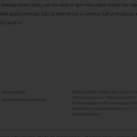
abszy dolar, który jak na razie w tym roku radzi sobie nie na
 spada poniżej 3,82 zł, jednak już w okolicy 3,81 zł znajduje
y 4,29 zł.
Aktualności
Właścicielem Trejdoo jest Igoria T
Wartościowych w Warszawie (New C
Komentarze rynkowe
Komisji Nadzoru Finansowego (IP19/
świadczenia usług finansowych na 
Gospodarczego.