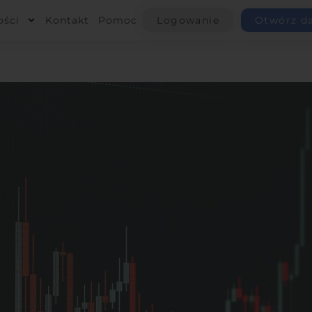
ości
Kontakt
Pomoc
Logowanie
Otwórz d