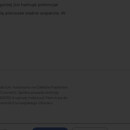
jgorzej (co hamuje potencjał
 się pierwsze ważne wsparcie. W
rade S.A. notowana na Giełdzie Papierów
onnect). Spółka posiada licencję
2013) Krajowej Instytucji Płatniczej do
terenie Europejskiego Obszaru