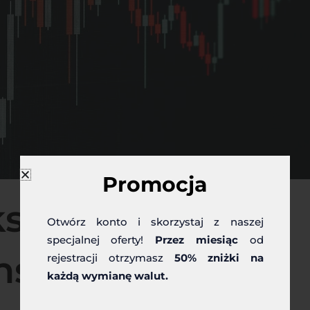
Promocja
ększych banków
Otwórz konto i skorzystaj z naszej
specjalnej oferty!
Przez miesiąc
od
nsą dla złotego
rejestracji otrzymasz
50% zniżki na
każdą wymianę walut.