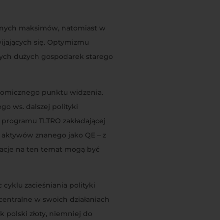
ycznych maksimów, natomiast w
ijających się. Optymizmu
nnych dużych gospodarek starego
onomicznego punktu widzenia.
o ws. dalszej polityki
dy programu TLTRO zakładającej
 aktywów znanego jako QE – z
ulacje na ten temat mogą być
yklu zacieśniania polityki
centralne w swoich działaniach
 polski złoty, niemniej do