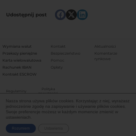
Udostępnij post
Wymiana walut
Kontakt
Aktualności
Przekazy pieniężne
Bezpieczeństwo
Komentarze
rynkowe
Karta wielowalutowa
Pomoc
Rachunek IBAN
Opłaty
Kontrakt ESCROW
Polityka
Regulaminy
prywatności
Nasza strona używa plików cookies. Korzystając z niej, wyrażasz
jednocześnie zgodę na zapisywanie i używanie plików cookies.
Właścicielem Trejdoo jest Igoria Trade S.A. notowana na Giełdzie Papierów
Swoje preferencje możesz w każdym momencie zmienić w
Wartościowych w Warszawie (New Connect). Spółka posiada licencję
ustawieniach.
Komisji Nadzoru Finansowego (IP19/2013) Krajowej Instytucji Płatniczej do
świadczenia usług finansowych na terenie Europejskiego Obszaru
Rozumiem
Ustawienia
Gospodarczego.