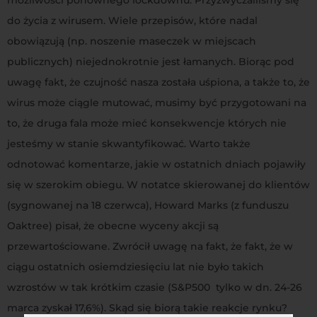
do życia z wirusem. Wiele przepisów, które nadal
obowiązują (np. noszenie maseczek w miejscach
publicznych) niejednokrotnie jest łamanych. Biorąc pod
uwagę fakt, że czujność nasza została uśpiona, a także to, że
wirus może ciągle mutować, musimy być przygotowani na
to, że druga fala może mieć konsekwencje których nie
jesteśmy w stanie skwantyfikować. Warto także
odnotować komentarze, jakie w ostatnich dniach pojawiły
się w szerokim obiegu. W notatce skierowanej do klientów
(sygnowanej na 18 czerwca), Howard Marks (z funduszu
Oaktree) pisał, że obecne wyceny akcji są
przewartościowane. Zwrócił uwagę na fakt, że fakt, że w
ciągu ostatnich osiemdziesięciu lat nie było takich
wzrostów w tak krótkim czasie (S&P500 tylko w dn. 24-26
marca zyskał 17,6%). Skąd się biorą takie reakcje rynku?