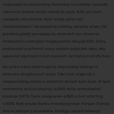
rozpoczęły się pod kreską. Kontrakty na indeksy rysowały
czerwone świece mniej więcej do godz. 8.30, po czym
nastąpiło odwrócenie. Byki wzięły górę nad
niedźwiedziami i do południa indeksy odrobiły straty. Od
południa giełdy poruszają się okolicach cen otwarcia.
Polepszeniu nastrojów mogła pomóc decyzja EBC, który
postanowił uruchomić nowy system pożyczek repo, aby
zapewnić płynność innym bankom centralnym strefy Euro.
Na rynku walut obserwujemy deprecjację złotego w
stosunku do głównych walut. Taki ruch wiąże się z
niepewnością, której w ostatnich dniach było dużo. W tym
momencie za Euro płacimy 4,4530, dolar amerykański
kosztuje 3,9715, frank szwajcarski 4,1820 a funt szterling
4,9305. Były prezes banku inwestycyjnego Morgan Stanley
Asia w jednym z wywiadów, którego udzielił telewizji