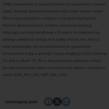
CNBC powiedział, że przed dolarem amerykańskim ciężkie
czasy. Według Stephena Roacha USD może stracić nawet
35% swojej wartości w związku z rosnącym deficytem
Stanów Zjednoczonych, a także niepewną sytuacją
dotyczącą umowy handlowej z Chinami. Konsekwencją
takiego osłabienia waluty USA byłby wzrost cen, który z
kolei przełożyłby się na wyhamowanie gospodarki.
Amerykanie mają w pamięci kryzys stagflacji, który dotknął
ich kraj w latach 70. XX w. Na poniższym wykresie widać,
jak zachowywał się dolar w stosunku do sześciu wiodących
walut (EUR, JPY, CAD, GBP, SEK, CHF).
Udostępnij post