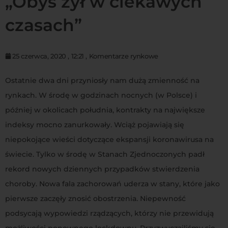
„Obyś żył w ciekawych
czasach”
25 czerwca, 2020
,
12:21
,
Komentarze rynkowe
Ostatnie dwa dni przyniosły nam dużą zmienność na
rynkach. W środę w godzinach nocnych (w Polsce) i
później w okolicach południa, kontrakty na największe
indeksy mocno zanurkowały. Wciąż pojawiają się
niepokojące wieści dotyczące ekspansji koronawirusa na
świecie. Tylko w środę w Stanach Zjednoczonych padł
rekord nowych dziennych przypadków stwierdzenia
choroby. Nowa fala zachorowań uderza w stany, które jako
pierwsze zaczęły znosić obostrzenia. Niepewność
podsycają wypowiedzi rządzących, którzy nie przewidują
możliwości ponownego lockdownu. Przyzwyczailiśmy się