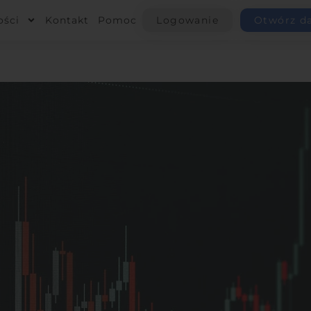
ości
Kontakt
Pomoc
Logowanie
Otwórz d