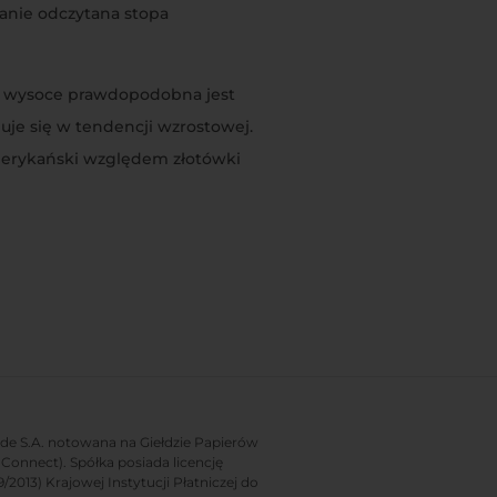
anie odczytana stopa
ji wysoce prawdopodobna jest
uje się w tendencji wzrostowej.
merykański względem złotówki
rade S.A. notowana na Giełdzie Papierów
onnect). Spółka posiada licencję
2013) Krajowej Instytucji Płatniczej do