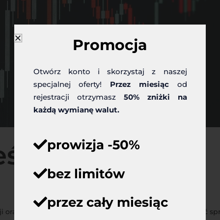
Promocja
Otwórz konto i skorzystaj z naszej
specjalnej oferty!
Przez miesiąc
od
rejestracji otrzymasz
50% zniżki na
każdą wymianę walut.
prowizja -50%
ści z Grecji
bez limitów
przez cały miesiąc
cji oraz Stanów Zjednoczonych. Przedstawione zostaną: iość