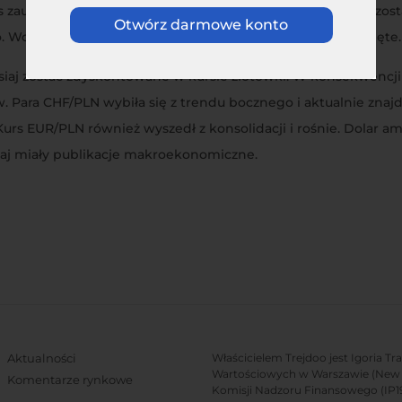
ks zaufania konsumentów Conference Board. W Polsce zaś zost
Otwórz darmowe konto
o. Wczoraj parkiety w Londynie i Nowym Jorku były zamknięte.
isiaj zostać zdyskontowane w kursie złotówki. W konsekwenc
 Para CHF/PLN wybiła się z trendu bocznego i aktualnie znajd
s EUR/PLN również wyszedł z konsolidacji i rośnie. Dolar a
siaj miały publikacje makroekonomiczne.
Aktualności
Właścicielem Trejdoo jest Igoria T
Wartościowych w Warszawie (New C
Komentarze rynkowe
Komisji Nadzoru Finansowego (IP19/