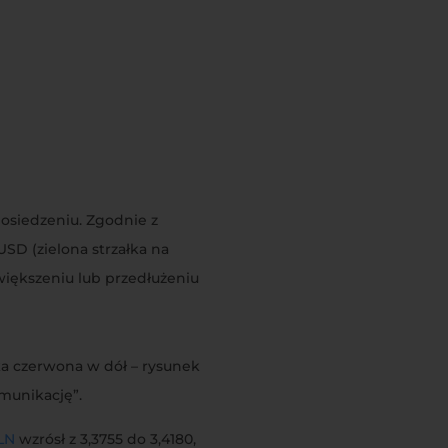
osiedzeniu. Zgodnie z
SD (zielona strzałka na
większeniu lub przedłużeniu
ka czerwona w dół – rysunek
munikację”.
LN
wzrósł z 3,3755 do 3,4180,