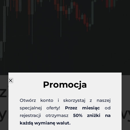
Promocja
zień wysokiej
Otwórz konto i skorzystaj z naszej
rynkach walutow
specjalnej oferty!
Przez miesiąc
od
rejestracji otrzymasz
50% zniżki na
każdą wymianę walut.