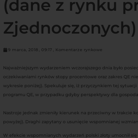
(dane z rynku p
Zjednoczonych)
9 marca, 2018
,
09:17
,
Komentarze rynkowe
Najważniejszym wydarzeniem wczorajszego dnia było posied
oczekiwaniami rynków stopy procentowe oraz zakres QE nie 
wykresie poniżej). Spekuluje się, iż przyczynkiem tej sytu
programu QE, w przypadku gdyby perspektywy dla gospodar
Nastroje jednak zmieniły kierunek na przeciwny w trakcie k
powyżej). Draghi zapytany o usunięcie wspomnianej wzmianki
W efekcie wspomnianych wydarzeń polski złoty umocnił si