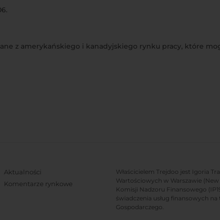
06.
dane z amerykańskiego i kanadyjskiego rynku pracy, które m
Aktualności
Właścicielem Trejdoo jest Igoria T
Wartościowych w Warszawie (New C
Komentarze rynkowe
Komisji Nadzoru Finansowego (IP19/
świadczenia usług finansowych na 
Gospodarczego.