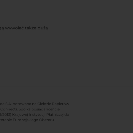
ogą wywołać także dużą
rade S.A. notowana na Giełdzie Papierów
onnect). Spółka posiada licencję
2013) Krajowej Instytucji Płatniczej do
terenie Europejskiego Obszaru