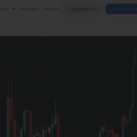
ości
Kontakt
Pomoc
Logowanie
Otwórz d