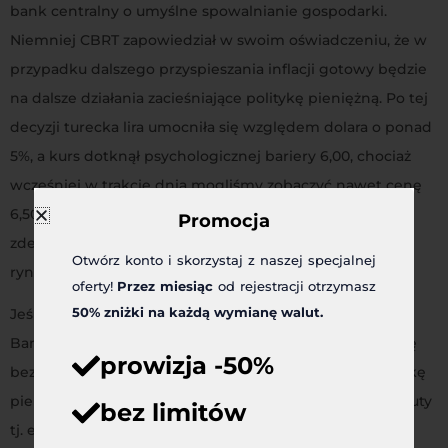
bank centralny o umyślne spowalnianie gospodarki.
Niemniej CBRT zapowiedział w swoim oświadczeniu, że w
przypadku dalszego przyspieszania inflacji gotowy będzie
na dalsze działania zacieśniające politykę pieniężną. Po tej
decyzji turecka lira umocniła się względem dolara o ponad
5%, a kurs dotknął psychologicznej bariery 6,00, chociaż
wcześniej w trakcie dnia mogliśmy zobaczyć nawet cenę
6,50. Na parze TRYPLN również obserwujemy
Promocja
zdecydowanie odbicie liry w górę i dziś płacimy już na
Otwórz konto i skorzystaj z naszej specjalnej
rynku spot za lirę ponad 0,60 zł.
oferty!
Przez miesiąc
od rejestracji otrzymasz
50% zniżki na każdą wymianę walut.
Jeśli chodzi o pozostałe banki centralne, czyli Europejski
Bank Centralny (EBC) jak i Bank Anglii (BoE) to obyło się
prowizja -50%
bez większych zaskoczeń. Oba banki pozostawiły politykę
pieniężną bez zmian, jednak pomimo tego krajowe waluty
bez limitów
tj. euro i funt wyraźnie umocniły się. Umocnienie to