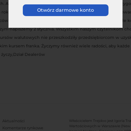
ch. Amerykański FED w ostatnim kwartale zaczynał nas przy
Otwórz darmowe konto
roku. Słabnący rubel i sankcje gospodarcze na Rosję wprowa
wców nie tylko „dała w kość” Rosji, ale mocno ucierpiała także
czym napiszemy 2 stycznia. Wszystkim naszym czytelnikom chc
kursów walutowych nie przeszkodziły przedsiębiorcom w uzys
sokim kursem franka. Życzymy również wiele radości, aby ka
życzy,Dział Dealerów
Aktualności
Właścicielem Trejdoo jest Igoria T
Wartościowych w Warszawie (New C
Komentarze rynkowe