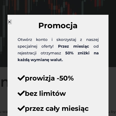
Promocja
Otwórz konto i skorzystaj z naszej
specjalnej oferty!
Przez miesiąc
od
rejestracji otrzymasz
50% zniżki na
każdą wymianę walut.
inionym roku
prowizja -50%
bez limitów
przez cały miesiąc
ku walutowym. Przełomowym wydarzeniem w połowie roku by