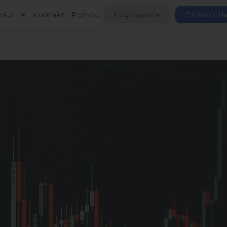
ości
Kontakt
Pomoc
Logowanie
Otwórz d