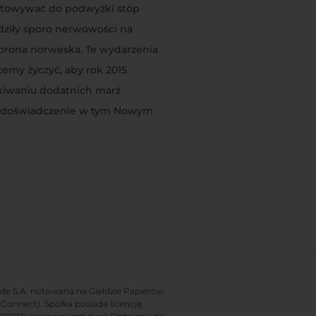
gotowywać do podwyżki stóp
dziły sporo nerwowości na
 korona norweska. Te wydarzenia
emy życzyć, aby rok 2015
kiwaniu dodatnich marż
żde doświadczenie w tym Nowym
rade S.A. notowana na Giełdzie Papierów
onnect). Spółka posiada licencję