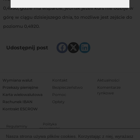
0,4950, gdzie ma wsparcie, jednak jeżeli kurs nie odbije w
górę w ciągu dzisiejszego dnia, to możliwe jest zejście do
poziomu 0,4920.
Udostępnij post
Wymiana walut
Kontakt
Aktualności
Przekazy pieniężne
Bezpieczeństwo
Komentarze
rynkowe
Karta wielowalutowa
Pomoc
Rachunek IBAN
Opłaty
Kontrakt ESCROW
Polityka
Regulaminy
prywatności
Nasza strona używa plików cookies. Korzystając z niej, wyrażasz