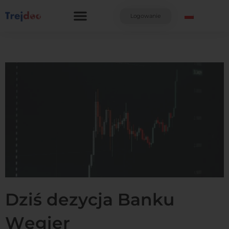
Przejdź
do
Logowanie
treści
Dziś dezycja Banku
Węgier