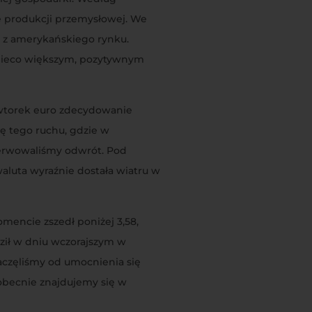
e produkcji przemysłowej. We
a z amerykańskiego rynku.
%. Nieco większym, pozytywnym
 wtorek euro zdecydowanie
ę tego ruchu, gdzie w
serwowaliśmy odwrót. Pod
waluta wyraźnie dostała wiatru w
ncie zszedł poniżej 3,58,
ił w dniu wczorajszym w
y zaczęliśmy od umocnienia się
 obecnie znajdujemy się w