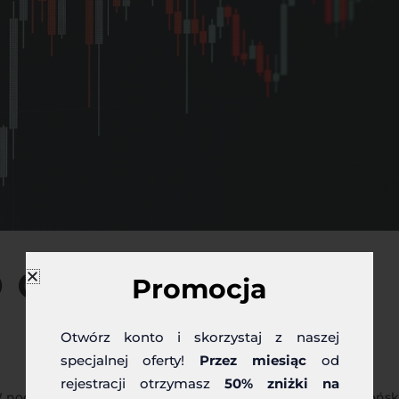
 odrabia straty
Promocja
Otwórz konto i skorzystaj z naszej
specjalnej oferty!
Przez miesiąc
od
rejestracji otrzymasz
50% zniżki na
 nocy z wtorku na środę zaktualizowano informacje z Japońsk