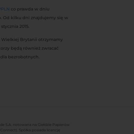
PPLN
co prawda w dniu
o. Od kilku dni znajdujemy się w
stycznia 2015.
Z Wielkiej Brytanii otrzymamy
storzy będą również zwracać
 dla bezrobotnych.
rade S.A. notowana na Giełdzie Papierów
onnect). Spółka posiada licencję