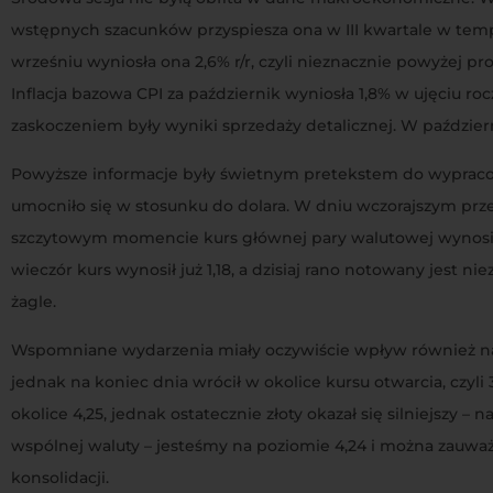
wstępnych szacunków przyspiesza ona w III kwartale w temp
wrześniu wyniosła ona 2,6% r/r, czyli nieznacznie powyżej 
Inflacja bazowa CPI za październik wyniosła 1,8% w ujęciu ro
zaskoczeniem były wyniki sprzedaży detalicznej. W paździe
Powyższe informacje były świetnym pretekstem do wypra
umocniło się w stosunku do dolara. W dniu wczorajszym prz
szczytowym momencie kurs głównej pary walutowej wynosił 1
wieczór kurs wynosił już 1,18, a dzisiaj rano notowany jest 
żagle.
Wspomniane wydarzenia miały oczywiście wpływ również na
jednak na koniec dnia wrócił w okolice kursu otwarcia, czyli 
okolice 4,25, jednak ostatecznie złoty okazał się silniejszy – 
wspólnej waluty – jesteśmy na poziomie 4,24 i można zauważ
konsolidacji.