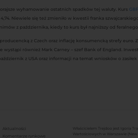
zorajsze wyhamowanie ostatnich spadków tej waluty. Kurs
GB
 4,74. Niewiele się też zmieniło w kwestii franka szwajcarskieg
nimów z października, kiedy to kurs był najniższy od feralnego 
 producencką z Czech oraz inflację konsumencką strefy euro. 
znie wystąpi również Mark Carney – szef Bank of England. Inwe
październik z USA oraz informacji na temat wniosków o zasiłek
Aktualności
Właścicielem Trejdoo jest Igoria T
Wartościowych w Warszawie (New C
Komentarze rynkowe