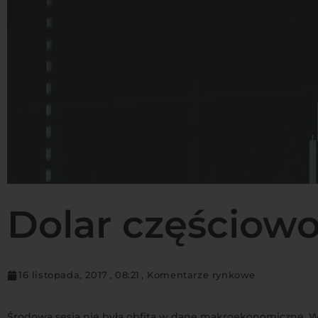
Dolar częściowo
16 listopada, 2017
,
08:21
,
Komentarze rynkowe
Środowa sesja nie byłą obfita w dane makroekonomiczne. W