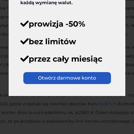
każdą wymianę walut.
ie 1,7% w ujęciu rocznym. Poznaliśmy również dane dotycząc
prognozy. Druga część dnia zdominowana była przez doniesieni
prowizja -50%
cznym – jest więc nieco lepiej niż poprzedni odczyt, czyli 1,7
rniku wyniosła ona 0,2% m/m, podczas gdy oczekiwano 0,0%.
bez limitów
cowania ruchu powrotnego na
EURUSD
. Przypomnijmy, że we
ez pierwszą część handlu również obserwowaliśmy kontynuacj
przez cały miesiąc
,1860. Jak tylko na rynek spłynęły dane z USA, od razu zaob
nieznacznie poniżej tego poziomu. Widać więc, że amerykańska 
Otwórz darmowe konto
 cenę dolara wyrażaną w złotym. Kurs
USDPLN
w pewnym mome
3,60, gdzie znajduje się również obecnie. Kurs
EURPLN
dochodz
na koniec dnia za euro płaciliśmy ok. 4,2360 zł. Dzień dzisiejsz
yć, że po przebiciu w październiku linii trendu wzrostowego,