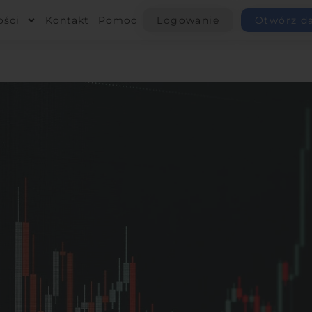
ości
Kontakt
Pomoc
Logowanie
Otwórz d