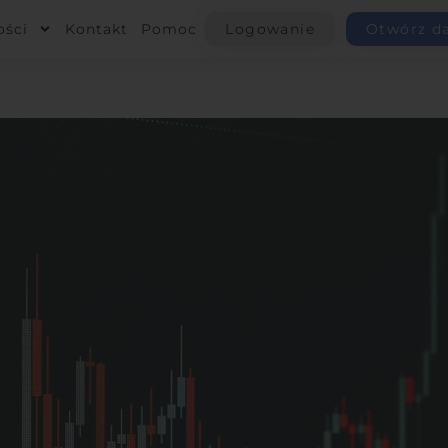
ości
Kontakt
Pomoc
Logowanie
Otwórz d