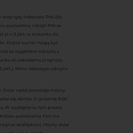
 dotyczyły indeksów PMI dla
dniu poznaliśmy odczyt PMI ze
 aż o 3 pkt. w stosunku do
 pkt. Dobre wyniki mogą być
gnoz za wyjątkiem odczytu z
osunku do zakładanej prognozy.
,6 pkt.). Mimo słabszego odczytu
9. Dolar nadal pozostaje mocny
dal się obniża. O godzinie 8.00
niu. W wystąpieniu tym prezes
bliższe posiedzenie Fed ma
rognoz analityków). Mocny dolar