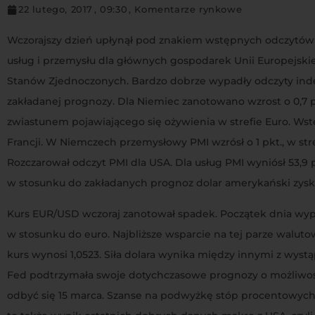
22 lutego, 2017
,
09:30
,
Komentarze rynkowe
Wczorajszy dzień upłynął pod znakiem wstępnych odczytów 
usług i przemysłu dla głównych gospodarek Unii Europejskiej,
Stanów Zjednoczonych. Bardzo dobrze wypadły odczyty indek
zakładanej prognozy. Dla Niemiec zanotowano wzrost o 0,7 pk
zwiastunem pojawiającego się ożywienia w strefie Euro. Wst
Francji. W Niemczech przemysłowy PMI wzrósł o 1 pkt., w stre
Rozczarował odczyt PMI dla USA. Dla usług PMI wyniósł 53,9 p
w stosunku do zakładanych prognoz dolar amerykański zyska
Kurs EUR/USD wczoraj zanotował spadek. Początek dnia wypad
w stosunku do euro. Najbliższe wsparcie na tej parze waluto
kurs wynosi 1,0523. Siła dolara wynika między innymi z wyst
Fed podtrzymała swoje dotychczasowe prognozy o możliwoś
odbyć się 15 marca. Szanse na podwyżkę stóp procentowych 