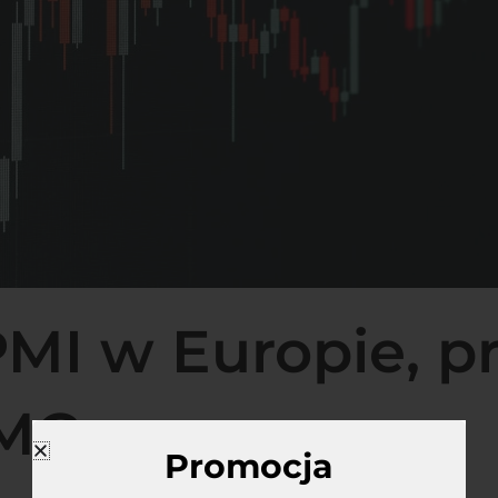
MI w Europie, pr
MC.
Promocja