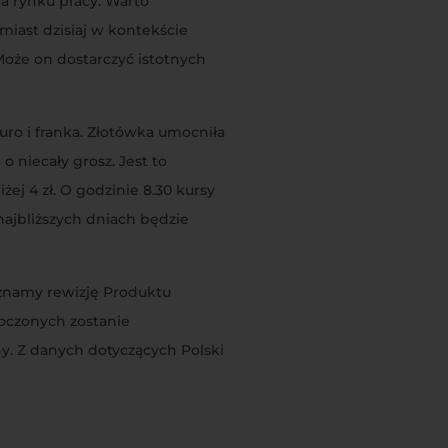
na rynku pracy. Warto
miast dzisiaj w kontekście
oże on dostarczyć istotnych
ro i franka. Złotówka umocniła
o niecały grosz. Jest to
ej 4 zł. O godzinie 8.30 kursy
najbliższych dniach będzie
oznamy rewizję Produktu
noczonych zostanie
y. Z danych dotyczących Polski