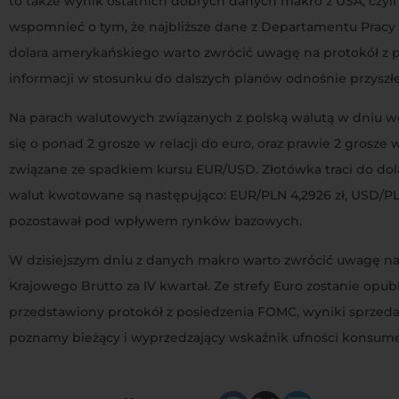
to także wynik ostatnich dobrych danych makro z USA, czyli 
wspomnieć o tym, że najbliższe dane z Departamentu Pracy U
dolara amerykańskiego warto zwrócić uwagę na protokół z 
informacji w stosunku do dalszych planów odnośnie przyszłe
Na parach walutowych związanych z polską walutą w dniu wc
się o ponad 2 grosze w relacji do euro, oraz prawie 2 grosze 
związane ze spadkiem kursu EUR/USD. Złotówka traci do dolar
walut kwotowane są następująco: EUR/PLN 4,2926 zł, USD/PLN 
pozostawał pod wpływem rynków bazowych.
W dzisiejszym dniu z danych makro warto zwrócić uwagę na o
Krajowego Brutto za IV kwartał. Ze strefy Euro zostanie op
przedstawiony protokół z posiedzenia FOMC, wyniki sprzed
poznamy bieżący i wyprzedzający wskaźnik ufności konsume