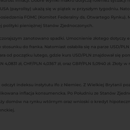
wzrost inflacji. Dobre wyniki makro dotyczą również sytuacji 
SA (payrollsy) ukażą się w piątek w przyszłym tygodniu. Nato
posiedzenia FOMC (Komitet Federalny ds. Otwartego Rynku). M
j polityki pieniężnej Stanów Zjednoczonych.
zorajszym zanotowano spadki. Umocnienie złotego dotyczy eu
w stosunku do franka. Natomiast osłabiła się na parze USD/PLN 
a od początku lutego, gdzie kurs USD/PLN znajdował się poniż
4,0831 zł, CHF/PLN 4,0367 zł, oraz GBP/PLN 5,0940 zł. Złoty w 
dczyt indeksu instytutu Ifo z Niemiec. Z Wielkiej Brytanii p
ublikowana inflacja konsumencka. Po Południu ze Stanów Zjed
aży domów na rynku wtórnym oraz wnioski o kredyt hipoteczn
nckiej.