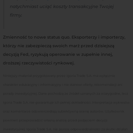
natychmiast uciąć koszty transakcyjne Twojej
firmy.
Zmienność to nowe status quo. Eksporterzy i importerzy,
którzy nie zabezpieczą swoich marż przed dzisiejszą
decyzją Fed, ryzykują operowanie w zupełnie innej,
droższej rzeczywistości rynkowej.
Niniejszy materiał przygotowany przez Igoria Trade S.A. ma wyłącznie
charakter edukacyjny i informacyjny i nie stanowi oferty, rekomendacji ani
porady inwestycyjnej. Dane pochodzą ze źródeł uznanych za wiarygodne, lecz
Igoria Trade S.A. nie gwarantuje ich pełnej dokładności. Interpretacja wykresów
oraz komentarze odzwierciedlają subiektywną ocenę autorów. Użytkownik
powinien przeprowadzić własną analizę przed podjęciem decyzji
inwestycyjnej. Igoria Trade S.A. nie ponosi odpowiedzialności za skutki działań