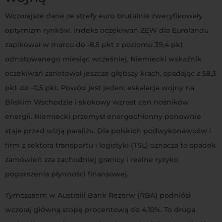
Wczorajsze dane ze strefy euro brutalnie zweryfikowały
optymizm rynków. Indeks oczekiwań ZEW dla Eurolandu
zapikował w marcu do -8,5 pkt z poziomu 39,4 pkt
odnotowanego miesiąc wcześniej. Niemiecki wskaźnik
oczekiwań zanotował jeszcze głębszy krach, spadając z 58,3
pkt do -0,5 pkt. Powód jest jeden: eskalacja wojny na
Bliskim Wschodzie i skokowy wzrost cen nośników
energii. Niemiecki przemysł energochłonny ponownie
staje przed wizją paraliżu. Dla polskich podwykonawców i
firm z sektora transportu i logistyki (TSL) oznacza to spadek
zamówień zza zachodniej granicy i realne ryzyko
pogorszenia płynności finansowej.
Tymczasem w Australii Bank Rezerw (RBA) podniósł
wczoraj główną stopę procentową do 4,10%. To druga