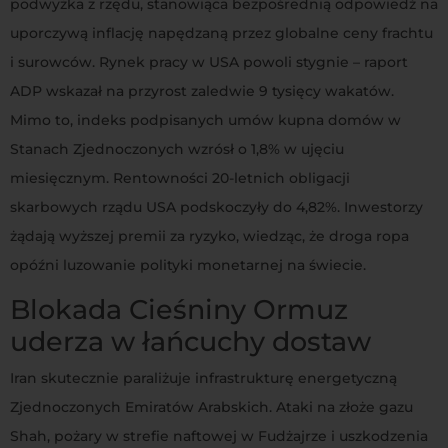
podwyżka z rzędu, stanowiąca bezpośrednią odpowiedź na
uporczywą inflację napędzaną przez globalne ceny frachtu
i surowców. Rynek pracy w USA powoli stygnie – raport
ADP wskazał na przyrost zaledwie 9 tysięcy wakatów.
Mimo to, indeks podpisanych umów kupna domów w
Stanach Zjednoczonych wzrósł o 1,8% w ujęciu
miesięcznym. Rentowności 20-letnich obligacji
skarbowych rządu USA podskoczyły do 4,82%. Inwestorzy
żądają wyższej premii za ryzyko, wiedząc, że droga ropa
opóźni luzowanie polityki monetarnej na świecie.
Blokada Cieśniny Ormuz
uderza w łańcuchy dostaw
Iran skutecznie paraliżuje infrastrukturę energetyczną
Zjednoczonych Emiratów Arabskich. Ataki na złoże gazu
Shah, pożary w strefie naftowej w Fudżajrze i uszkodzenia