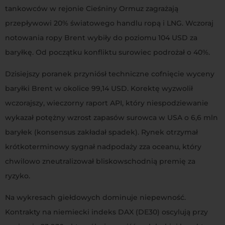
tankowców w rejonie Cieśniny Ormuz zagrażają
przepływowi 20% światowego handlu ropą i LNG. Wczoraj
notowania ropy Brent wybiły do poziomu 104 USD za
baryłkę. Od początku konfliktu surowiec podrożał o 40%.
Dzisiejszy poranek przyniósł techniczne cofnięcie wyceny
baryłki Brent w okolice 99,14 USD. Korektę wyzwolił
wczorajszy, wieczorny raport API, który niespodziewanie
wykazał potężny wzrost zapasów surowca w USA o 6,6 mln
baryłek (konsensus zakładał spadek). Rynek otrzymał
krótkoterminowy sygnał nadpodaży zza oceanu, który
chwilowo zneutralizował bliskowschodnią premię za
ryzyko.
Na wykresach giełdowych dominuje niepewność.
Kontrakty na niemiecki indeks DAX (DE30) oscylują przy