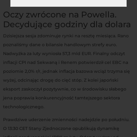
inflacyjnych.
Oczy zwrócone na Powella.
Decydujące godziny dla dolara
Dzisiejsza sesja zdominuje rynki na resztę miesiąca. Rano
poznaliśmy dane o bilansie handlowym strefy euro.
Nadwyżka za luty wyniosła 57,3 mld EUR. Finalny odczyt
inflacji CPI nad Sekwaną i Renem potwierdził cel EBC na
poziomie 2,0% r/r, jednak inflacja bazowa wciąż trzyma się
wyżej, odcinając drogę do cięć stóp. Z kolei japoński
eksport zaskoczył pozytywnie, co w środowisku słabego
jena poprawia konkurencyjność tamtejszego sektora
technologicznego.
Prawdziwe uderzenie zmienności nadejdzie po południu.
O 13:30 CET Stany Zjednoczone opublikują dynamikę