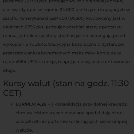
poziomie 23 930 pkt, próbując wyjść z głębokiej korekty,
ale twardy opór w rejonie 24 000 pkt trzyma kupujących w
szachu. Amerykański S&P 500 (US500) kwotowany jest w
okolicach 6756 pkt, próbując odrabiać straty z początku
marca, jednak oscylatory stochastyczne ostrzegają przed
wykupieniem. Złoto, tradycyjna bezpieczna przystań, po
przetestowaniu ekstremalnych maksimów koryguje w
rejon 4984 USD za uncję, reagując na wysokie rentowności
długu.
Kursy walut (stan na godz. 11:30
CET)
EUR/PLN: 4,26
➖ | Konsolidacja przy dolnej krawędzi
chmury Ichimoku; zablokowane spadki dają okno
ucieczki dla importerów rozliczających się w unijnej
walucie.