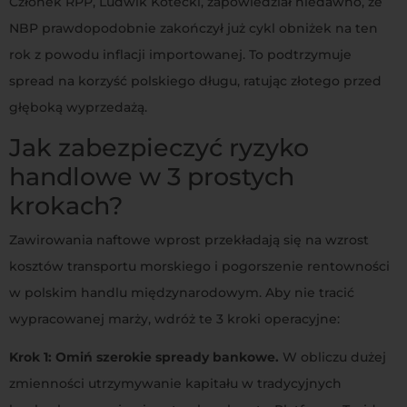
Członek RPP, Ludwik Kotecki, zapowiedział niedawno, że
NBP prawdopodobnie zakończył już cykl obniżek na ten
rok z powodu inflacji importowanej. To podtrzymuje
spread na korzyść polskiego długu, ratując złotego przed
głęboką wyprzedażą.
Jak zabezpieczyć ryzyko
handlowe w 3 prostych
krokach?
Zawirowania naftowe wprost przekładają się na wzrost
kosztów transportu morskiego i pogorszenie rentowności
w polskim handlu międzynarodowym
. Aby nie tracić
wypracowanej marży, wdróż te 3 kroki operacyjne:
Krok 1: Omiń szerokie spready bankowe.
W obliczu dużej
zmienności utrzymywanie kapitału w tradycyjnych