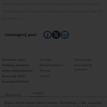
opartych na zawartych tu informacjach. Wykorzystywanie lub publikowanie
całości lub części niniejszego materiału bez pisemnej zgody Igoria Trade S.A.
jest zabronione.
Udostępnij post
Wymiana walut
Kontakt
Aktualności
Przekazy pieniężne
Bezpieczeństwo
Komentarze
rynkowe
Karta wielowalutowa
Pomoc
Rachunek IBAN
Opłaty
Kontrakt ESCROW
Polityka
Regulaminy
prywatności
Nasza strona używa plików cookies. Korzystając z niej, wyrażasz