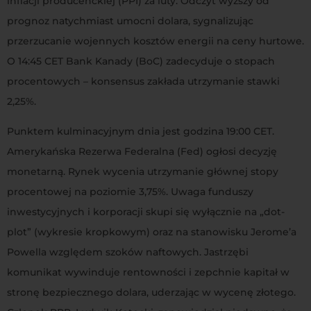
inflacji producenckiej (PPI) za luty. Odczyt wyższy od
prognoz natychmiast umocni dolara, sygnalizując
przerzucanie wojennych kosztów energii na ceny hurtowe.
O 14:45 CET Bank Kanady (BoC) zadecyduje o stopach
procentowych – konsensus zakłada utrzymanie stawki
2,25%.
Punktem kulminacyjnym dnia jest godzina 19:00 CET.
Amerykańska Rezerwa Federalna (Fed) ogłosi decyzję
monetarną. Rynek wycenia utrzymanie głównej stopy
procentowej na poziomie 3,75%. Uwaga funduszy
inwestycyjnych i korporacji skupi się wyłącznie na „dot-
plot” (wykresie kropkowym) oraz na stanowisku Jerome’a
Powella względem szoków naftowych. Jastrzębi
komunikat wywinduje rentowności i zepchnie kapitał w
stronę bezpiecznego dolara, uderzając w wycenę złotego.