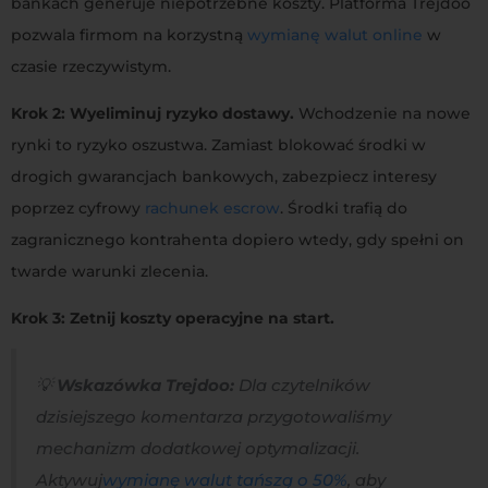
bankach generuje niepotrzebne koszty. Platforma Trejdoo
pozwala firmom na korzystną
wymianę walut online
w
czasie rzeczywistym.
Krok 2: Wyeliminuj ryzyko dostawy.
Wchodzenie na nowe
rynki to ryzyko oszustwa
. Zamiast blokować środki w
drogich gwarancjach bankowych, zabezpiecz interesy
poprzez cyfrowy
rachunek escrow
. Środki trafią do
zagranicznego kontrahenta dopiero wtedy, gdy spełni on
twarde warunki zlecenia.
Krok 3: Zetnij koszty operacyjne na start.
💡
Wskazówka Trejdoo:
Dla czytelników
dzisiejszego komentarza przygotowaliśmy
mechanizm dodatkowej optymalizacji.
Aktywuj
wymianę walut tańszą o 50%
, aby