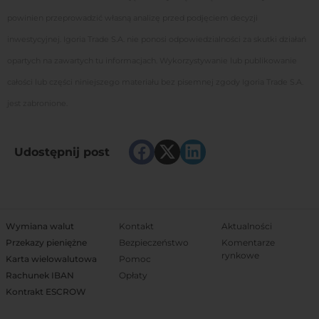
powinien przeprowadzić własną analizę przed podjęciem decyzji
inwestycyjnej. Igoria Trade S.A. nie ponosi odpowiedzialności za skutki działań
opartych na zawartych tu informacjach. Wykorzystywanie lub publikowanie
całości lub części niniejszego materiału bez pisemnej zgody Igoria Trade S.A.
jest zabronione.
Udostępnij post
Wymiana walut
Kontakt
Aktualności
Przekazy pieniężne
Bezpieczeństwo
Komentarze
rynkowe
Karta wielowalutowa
Pomoc
Rachunek IBAN
Opłaty
Kontrakt ESCROW