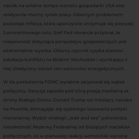
nacisk na solidne tempo wzrostu gospodarki USA oraz
relatywnie mocny rynek pracy. Głównym problemem
pozostaje inflacja, która uporczywie utrzymuje się powyżej
2-procentowego celu. Szef Fed otwarcie przyznał, że
niepewność dotycząca perspektyw gospodarczych jest
ekstremalnie wysoka. Główny czynnik ryzyka stanowi
eskalacja konfliktu na Bliskim Wschodzie i wynikający z
niej drastyczny wzrost cen surowców energetycznych.
W tle posiedzenia FOMC wyraźnie zarysował się wątek
polityczny. Decyzja zapadła pod silną presją medialną ze
strony Białego Domu. Donald Trump od miesięcy naciska
na Powella, domagając się szybkiego luzowania polityki
monetarnej. Wybór strategii „wait and see” potwierdza
niezależność Rezerwy Federalnej od bieżących nacisków
politycznych, co w pierwszej reakcji wzmocniło wycenę