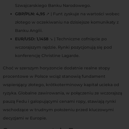
Szwajcarskiego Banku Narodowego.
GBP/PLN: 4,95
↗️ | Funt zyskuje na wartości wobec
złotego w oczekiwaniu na dzisiejsze komunikaty z
Banku Anglii.
EUR/USD: 1,1458
↘️ | Techniczne cofnięcie po
wczorajszym rajdzie. Rynki pozycjonują się pod
konferencję Christine Lagarde.
Choć w szerszym horyzoncie dodatnie realne stopy
procentowe w Polsce wciąż stanowią fundament
wspierający złotego, krótkoterminowy kapitał ucieka od
ryzyka. Globalne zawirowania, w połączeniu ze wczorajszą
pauzą Fedu i galopującymi cenami ropy, stawiają rynki
wschodzące w trudnym położeniu przed kluczowymi
decyzjami w Europie.