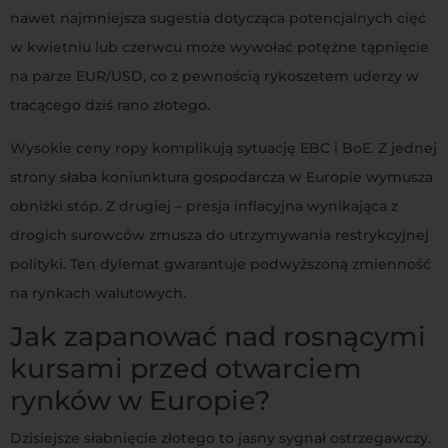
nawet najmniejsza sugestia dotycząca potencjalnych cięć
w kwietniu lub czerwcu może wywołać potężne tąpnięcie
na parze EUR/USD, co z pewnością rykoszetem uderzy w
tracącego dziś rano złotego.
Wysokie ceny ropy komplikują sytuację EBC i BoE. Z jednej
strony słaba koniunktura gospodarcza w Europie wymusza
obniżki stóp. Z drugiej – presja inflacyjna wynikająca z
drogich surowców zmusza do utrzymywania restrykcyjnej
polityki. Ten dylemat gwarantuje podwyższoną zmienność
na rynkach walutowych.
Jak zapanować nad rosnącymi
kursami przed otwarciem
rynków w Europie?
Dzisiejsze słabnięcie złotego to jasny sygnał ostrzegawczy.