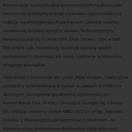
Kombinacja wyższych stóp procentowych na dłużej oraz
ekstremalnie drogiej energii wywołała natychmiastową
reakcję na amerykańskich parkietach. Główne indeksy
zanotowały wczoraj wyraźne spadki
. Technologiczny
Nasdaq osunął się o około 1,5%, Dow Jones o 1,6%, a S&P
500 stracił 1,4%. Inwestorzy rewidują wyceny spółek
wzrostowych, obawiając się erozji zysków w środowisku
drogiego pieniądza.
Zaskakująco zachowuje się rynek złota. Kruszec, tradycyjnie
uznawany za bezpieczną przystań w czasach konfliktów
zbrojnych, zareagował gwałtowną wyprzedażą po
komunikacie Fed. W nocy cena spot osunęła się o blisko
3%, testując poziomy wokół 4860 USD za uncję. Jastrzębi
przekaz z Waszyngtonu przypomniał inwestorom, że
wysokie stopy procentowe bezlitośnie ciążą aktywom