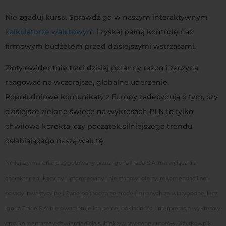
Nie zgaduj kursu. Sprawdź go w naszym interaktywnym
kalkulatorze walutowym
i zyskaj pełną kontrolę nad
firmowym budżetem przed dzisiejszymi wstrząsami.
Złoty ewidentnie traci dzisiaj poranny rezon i zaczyna
reagować na wczorajsze, globalne uderzenie.
Popołudniowe komunikaty z Europy zadecydują o tym, czy
dzisiejsze zielone świece na wykresach PLN to tylko
chwilowa korekta, czy początek silniejszego trendu
osłabiającego naszą walutę.
Niniejszy materiał przygotowany przez Igoria Trade S.A. ma wyłącznie
charakter edukacyjny i informacyjny i nie stanowi oferty, rekomendacji ani
porady inwestycyjnej. Dane pochodzą ze źródeł uznanych za wiarygodne, lecz
Igoria Trade S.A. nie gwarantuje ich pełnej dokładności. Interpretacja wykresów
oraz komentarze odzwierciedlają subiektywną ocenę autorów. Użytkownik