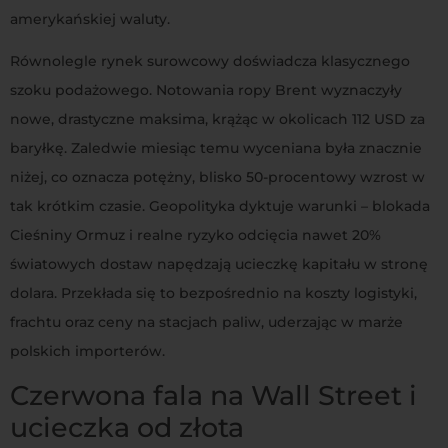
amerykańskiej waluty.
Równolegle rynek surowcowy doświadcza klasycznego
szoku podażowego. Notowania ropy Brent wyznaczyły
nowe, drastyczne maksima, krążąc w okolicach 112 USD za
baryłkę. Zaledwie miesiąc temu wyceniana była znacznie
niżej, co oznacza potężny, blisko 50-procentowy wzrost w
tak krótkim czasie. Geopolityka dyktuje warunki – blokada
Cieśniny Ormuz i realne ryzyko odcięcia nawet 20%
światowych dostaw napędzają ucieczkę kapitału w stronę
dolara. Przekłada się to bezpośrednio na koszty logistyki,
frachtu oraz ceny na stacjach paliw, uderzając w marże
polskich importerów
.
Czerwona fala na Wall Street i
ucieczka od złota