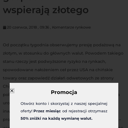
wspierają złotego
20 czerwca, 2018
,
09:36
,
Komentarze rynkowe
Od początku tygodnia obserwujemy presję podażową na
złotym, w stosunku do głównych walut. Powodem takiego
stanu rzeczy jest podwyższone ryzyko na rynkach,
spowodowane nałożeniem ceł przez USA na chińskie
towary oraz zapowiedź działań odwetowych ze strony
Chin. Naszej walucie nie pomogły wczoraj dobre dane z
Promocja
polskiej gospodarki. Produkcja budowlano-przemysłowa
urosła w ujęciu rocznym aż o 20,8%, podczas gdy
Otwórz konto i skorzystaj z naszej specjalnej
inwestorzy zakładali wzrost o 17,8%. Majowe odczyty
oferty!
Przez miesiąc
od rejestracji otrzymasz
50% zniżki na każdą wymianę walut.
produkcji przemysłowej również pozytywnie zaskoczyły –
wynik 5,4% r/r okazał się o 1,9 p.p lepszy niż prognozowano.