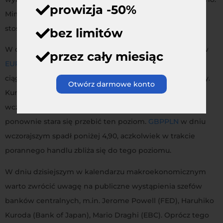
prowizja -50%
Mimo wszystko nie zahamowało to spadków złotego w
stosunku do głównych walut.
bez limitów
W dniu dzisiejszym obserwujemy kontynuację wzrostów
przez cały miesiąc
EURPLN
. Obecnie kurs zbliża się do 4,31, aczkolwiek w
ciągu wczorajszego dnia poziom ten został przekroczony.
Otwórz darmowe konto
Kurs
USDPLN
wynosi nieco ponad 3,72.
CHFPLN
po
wczorajszym wejściu powyżej 3,74, w dniu dzisiejszym
ponownie stara się przebić ten poziom.
GBPPLN
w dniu
wczorajszym spadł poniżej 4,90, aczkolwiek w trakcie
porannego handlu zbliża się do tego poziomu.
W dniu dzisiejszym w kalendarzu makroekonomicznym
warto zwrócić uwagę na publiczne wystąpienia szefów
banków centralnych, m.in. Jerome Powell (FED), Haruhiko
Kuroda (Bank of Japan), Mario Draghi (EBC). Oprócz tego