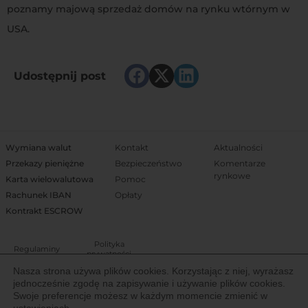
poznamy majową sprzedaż domów na rynku wtórnym w
USA.
Udostępnij post
Wymiana walut
Kontakt
Aktualności
Przekazy pieniężne
Bezpieczeństwo
Komentarze
rynkowe
Karta wielowalutowa
Pomoc
Rachunek IBAN
Opłaty
Kontrakt ESCROW
Polityka
Regulaminy
prywatności
Nasza strona używa plików cookies. Korzystając z niej, wyrażasz
jednocześnie zgodę na zapisywanie i używanie plików cookies.
Właścicielem Trejdoo jest Igoria Trade S.A. notowana na Giełdzie Papierów
Swoje preferencje możesz w każdym momencie zmienić w
Wartościowych w Warszawie (New Connect). Spółka posiada licencję