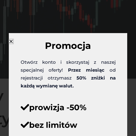
Promocja
Otwórz konto i skorzystaj z naszej
specjalnej oferty!
Przez miesiąc
od
rejestracji otrzymasz
50% zniżki na
każdą wymianę walut.
 dzień po
prowizja -50%
tygodniu?
bez limitów