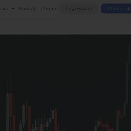
ości
Kontakt
Pomoc
Logowanie
Otwórz d