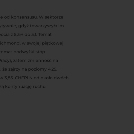
ze od konsensusu. W sektorze
ytywnie, gdyż towarzyszyła im
cia z 5,3% do 5,1. Temat
Richmond, w swojej piątkowej
 temat podwyżki stóp
racy), zatem zmienność na
że zajrzy na poziomy 4,25.
mów 3,85. CHFPLN od około dwóch
zą kontynuację ruchu.