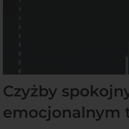
Czyżby spokojny
emocjonalnym 