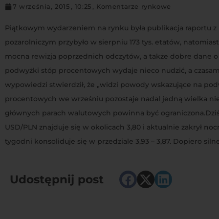
7 września, 2015
,
10:25
,
Komentarze rynkowe
Piątkowym wydarzeniem na rynku była publikacja raportu z 
pozarolniczym przybyło w sierpniu 173 tys. etatów, natomias
mocna rewizja poprzednich odczytów, a także dobre dane o w
podwyżki stóp procentowych wydaje nieco nudzić, a czasami
wypowiedzi stwierdził, że „widzi powody wskazujące na pod
procentowych we wrześniu pozostaje nadal jedną wielka ni
głównych parach walutowych powinna być ograniczona.Dziś EU
USD/PLN znajduje się w okolicach 3,80 i aktualnie zakrył 
tygodni konsoliduje się w przedziale 3,93 – 3,87. Dopiero 
Udostępnij post