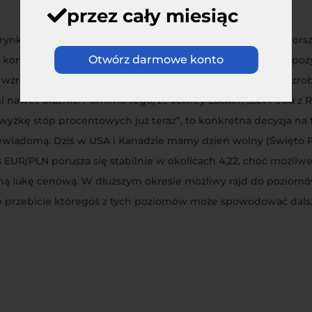
przez cały miesiąc
rynku pracy w Stanach Zjednoczonych. Dane okazały się gors
Otwórz darmowe konto
t konsensus wynosił 215 tys. Rynek jednak odebrał te dane poz
zroście wynagrodzenia z 0,2% do 0,3% i spadku stopy bezrobo
 nawet drażnić. Pomimo tego, że Jeffrey Lacker, szef Fedu z 
wyżkę stóp procentowych już teraz”, to konkretna decyzja na
ewiadomą. Dziś w USA i Kanadzie mamy dzień wolny (Święto P
R/PLN porusza się stabilnie w okolicach 4,22, choć możliwe, 
nocną lukę cenową. W dłuższym okresie możliwy rajd do pozio
silne przebicie któregoś z tych poziomów może spowodować dals