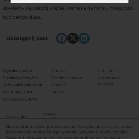
dowiemy się czegoś więcej. Wahania na franku mogą dziś
być bardzo duże.
Udostępnij post
Wymiana walut
Kontakt
Aktualności
Przekazy pieniężne
Bezpieczeństwo
Komentarze
rynkowe
Karta wielowalutowa
Pomoc
Rachunek IBAN
Opłaty
Kontrakt ESCROW
Polityka
Regulaminy
prywatności
Nasza strona używa plików cookies. Korzystając z niej, wyrażasz
jednocześnie zgodę na zapisywanie i używanie plików cookies.
Właścicielem Trejdoo jest Igoria Trade S.A. notowana na Giełdzie Papierów
Swoje preferencje możesz w każdym momencie zmienić w