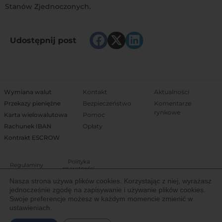
Stanów Zjednoczonych.
Udostępnij post
Wymiana walut
Kontakt
Aktualności
Przekazy pieniężne
Bezpieczeństwo
Komentarze
rynkowe
Karta wielowalutowa
Pomoc
Rachunek IBAN
Opłaty
Kontrakt ESCROW
Polityka
Regulaminy
prywatności
Nasza strona używa plików cookies. Korzystając z niej, wyrażasz
jednocześnie zgodę na zapisywanie i używanie plików cookies.
Właścicielem Trejdoo jest Igoria Trade S.A. notowana na Giełdzie Papierów
Swoje preferencje możesz w każdym momencie zmienić w
Wartościowych w Warszawie (New Connect). Spółka posiada licencję
ustawieniach.
Komisji Nadzoru Finansowego (IP19/2013) Krajowej Instytucji Płatniczej do
świadczenia usług finansowych na terenie Europejskiego Obszaru