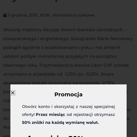
11 grudnia, 2015
,
10:06
,
Komentarze rynkowe
Wczoraj mięliśmy decyzje dwóch banków centralnych –
szwajcarskiego i angielskiego. Szwajcarski Bank Narodowy
postąpił zgodnie z oczekiwaniami rynku i nie zmienił
ustaleń polityki monetarnej przyjętych na początku
obecnego roku. Trzymiesięczna stawka Libor CHF została
utrzymana w przedziale od -1,25% do -0,25%. Stopa
depozytowa została utrzymana na poziomie -0,75%.
Komunikat prezesa Narodowego Banku centralnego nie
Promocja
różnił się w zasadzie od poprzednich. Kurs franka
Otwórz konto i skorzystaj z naszej specjalnej
szwajcarskiego jest przewartościowany, bank jest gotowy
oferty!
Przez miesiąc
od rejestracji otrzymasz
do interwencji na rynku, jeśli wymagałaby tego potrzeba.
50% zniżki na każdą wymianę walut.
Poznaliśmy także prognozę inflacji na rok 2015, która
wynosi -1,1 proc. Nie było zaskoczenia i nie było też