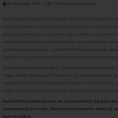
26 listopada, 2018
,
12:20
,
Komentarze rynkowe
Weekendowe posiedzenie Eurogrupy zakończyło się przyjęciem wy
kwestię Gibraltaru, która była czynnikiem blokującym Hiszpanię 
pozytywnej reakcji na to wydarzenie, gdyż ostateczny głos należy 
kampanię przekonując parlamentarzystów, iż jest to obecnie najle
przekonać eurosceptyków z ramienia Partii Konserwatystów, dlate
tygodnie mogą zatem stanowić dużą niepewność dla notowań brytyj
Dziś powrócił także wątek Włoch, gdzie tamtejszy premier Salvin
trwają, dlatego dobiegające informacje wciąż mogą oddziaływać na 
rozwiązań jest opóźnienie wydatków rządowych o kilka miesięcy, 
wobec Włoch procedurę nadmiernego deficytu, która mogłaby ostat
Kurs EURPLN nadal porusza się w konsolidacji. Od góry cen
wzrostowa linia trendu. Obecnie kurs powinien odbić się o
kurs do 4,25 zł.