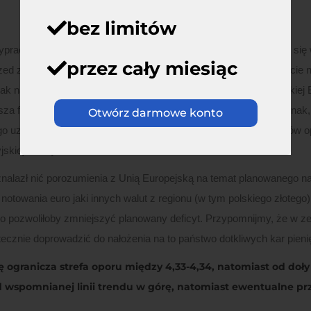
bez limitów
pracowanego wcześniej porozumienia z Wielką Brytanią. Udało się
przez cały miesiąc
przed zaakceptowaniem ugody. Warto jednak zauważyć, że na funcie 
tak na prawdę do brytyjskiego parlamentu. Obecnie premier Wielkiej 
psza forma porozumienia jaką da się wypracować. Wydaję się jednak, 
Otwórz darmowe konto
go uzupełniających głosów będzie musiała szukać wśród członków opo
skiej waluty.
i znalazł nić porozumienia z Unią Europejską na temat planowanego 
notowania euro jaki innych walut z regionu (w tym polskiego złotego
co pozwoliłoby zmniejszyć planowany deficyt. Przypomnijmy, że w 
ecznie doprowadzić do nałożenia na to państwo dotkliwych kar pieni
ę ogranicza strefa oporu między 4,33-4,34, natomiast od doły
d wspomnianej linii trendu w górę, natomiast ewentualne prze