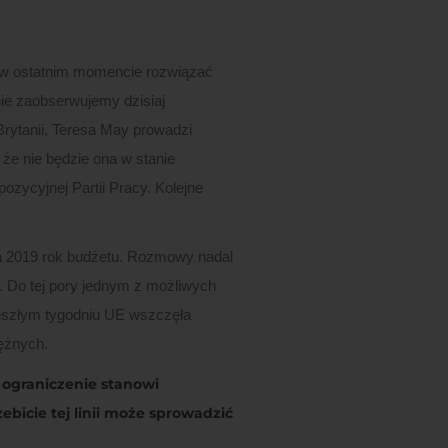
 w ostatnim momencie rozwiązać
nie zaobserwujemy dzisiaj
Brytanii, Teresa May prowadzi
że nie będzie ona w stanie
zycyjnej Partii Pracy. Kolejne
na 2019 rok budżetu. Rozmowy nadal
). Do tej pory jednym z możliwych
zeszłym tygodniu UE wszczęła
ężnych.
 ograniczenie stanowi
bicie tej linii może sprowadzić