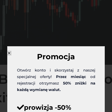
Promocja
Otwórz konto i skorzystaj z naszej
 GBP po zaakcept
specjalnej oferty!
Przez miesiąc
od
rejestracji otrzymasz
50% zniżki na
każdą wymianę walut.
itu przez UE
prowizja -50%