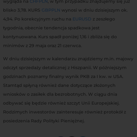
wygląda na
CHFPLN
, w tym przypadku znajdujemy się już
blisko 3,78. KURS
GBPPLN
wynosi w dniu dzisiejszym ok.
4,94. Po korekcyjnym ruchu na
EURUSD
z zeszłego
tygodnia, obecnie tendencja spadkowa jest
kontynuowana. Kurs spadł poniżej 1,16 i zbliża się do
minimów z 29 maja oraz 21 czerwca.
W dniu dzisiejszym w kalendarzu znajdziemy m.in. majowy
odczyt sprzedaży detalicznej z Hiszpanii. W późniejszym
godzinach poznamy finalny wynik PKB za I kw. w USA.
Stamtąd spłyną również dane dotyczące złożonych
wniosków o zasiłek dla bezrobotnych. W ciągu dnia
odbywać się będzie również szczyt Unii Europejskiej.
Rodzimych inwestorów zainteresuje również protokół z
posiedzenia Rady Polityki Pieniężnej.