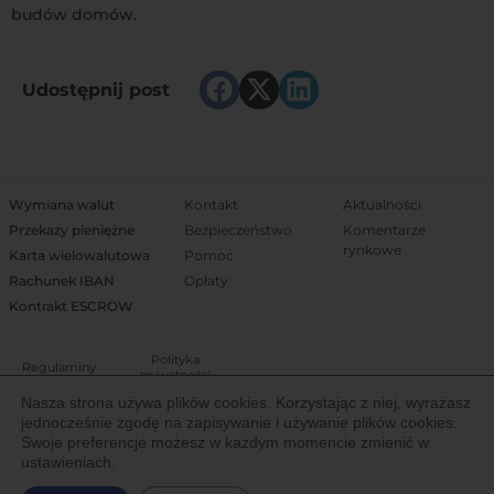
budów domów.
Udostępnij post
Wymiana walut
Kontakt
Aktualności
Przekazy pieniężne
Bezpieczeństwo
Komentarze
rynkowe
Karta wielowalutowa
Pomoc
Rachunek IBAN
Opłaty
Kontrakt ESCROW
Polityka
Regulaminy
prywatności
Nasza strona używa plików cookies. Korzystając z niej, wyrażasz
jednocześnie zgodę na zapisywanie i używanie plików cookies.
Właścicielem Trejdoo jest Igoria Trade S.A. notowana na Giełdzie Papierów
Swoje preferencje możesz w każdym momencie zmienić w
Wartościowych w Warszawie (New Connect). Spółka posiada licencję
ustawieniach.
Komisji Nadzoru Finansowego (IP19/2013) Krajowej Instytucji Płatniczej do
świadczenia usług finansowych na terenie Europejskiego Obszaru