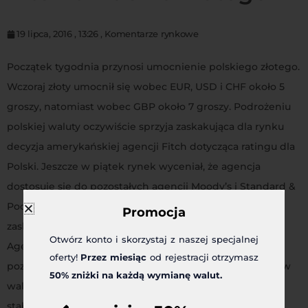
19 lipca, 2016
,
13:26
,
Komentarze rynkowe
Początek tygodnia przynosi umocnienie polskiego złotego.
Wczoraj złoty umocnił się wobec EUR, USD i CHF około 5
groszy, natomiast wobec GBP około 7 groszy. Podrożeniu
polskiej waluty oczywiście sprzyja zaskakująca dla rynku
decyzja amerykańskiej agencji Fitch dotycząca ratingu dla
Polski. Jeszcze w piątek rynek wyceniał, że agencja
dostosuje się do pozostałych agencji Moody’s i Standard &
Poor’s, które obniżyły rating dla Polski. Jednak Fitch
Promocja
zaskoczył – nie zmienił ani ratingu, ani perspektywy.
Otwórz konto i skorzystaj z naszej specjalnej
Agencja utrzymała długoterminowy rating Polski na
oferty!
Przez miesiąc
od rejestracji otrzymasz
poziomie A minus oraz A, odpowiednio dla zobowiązań w
50% zniżki na każdą wymianę walut.
walutach obcych i w walucie krajowej, utrzymała też
stabilną perspektywę. Amerykanie wierzą w silne